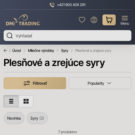
+421 903 426 291
DMI
Menu
Trading
Úvod
Mliečne výrobky
Syry
Plesňové a zrejúce syry
Plesňové a zrejúce syry
Filtrovať
Popularity
Novinka
Syry
2
7
produktov