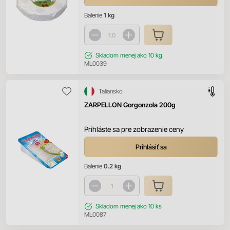
Balenie
1 kg
Skladom
menej ako 10 kg
ML0039
Taliansko
ZARPELLON Gorgonzola 200g
Prihláste sa pre zobrazenie ceny
Prihlásiť sa
Balenie
0.2 kg
Skladom
menej ako 10 ks
ML0087