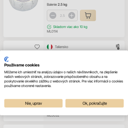
Balenie
2.5 kg
Skladom
viac ako 10 kg
ML0114
Taliansko
ZARPELLON Gorgonzola 1/8
Používame cookies
Prihláste sa pre zobrazenie ceny
Môžeme ich umiestniť na analýzu údajov o našich návštevníkoch, na zlepšenie
našich webových stránok, zobrazovanie prispôsobeného obsahu a na
Prihlásiť sa
poskytovanie skvelého zážitku z webových stránok. Pre viac informácií o cookies
používame otvorené nastavenia.
Balenie
1.5 kg
Nie, uprav
Ok, pokračujte
Skladom
viac ako 10 kg
ML0032