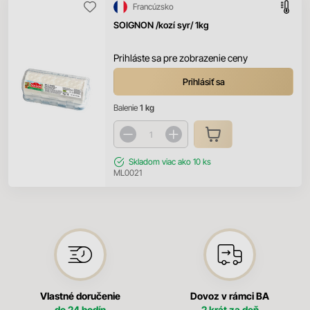
Francúzsko
SOIGNON /kozí syr/ 1kg
Prihláste sa pre zobrazenie ceny
Prihlásiť sa
Balenie
1 kg
Skladom
viac ako 10 ks
ML0021
Vlastné doručenie
Dovoz v rámci BA
do 24 hodín
2 krát za deň