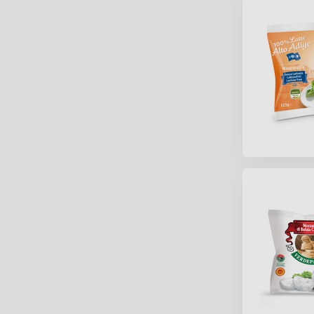
Konzervované a
sterilizované
výrobky
Oleje, octy a iné
Mrazený tovar a
potraviny
Nápoje
Vegetariánske a
vegánske produkty
Ázijské výrobky
Bezlaktózové
výrobky