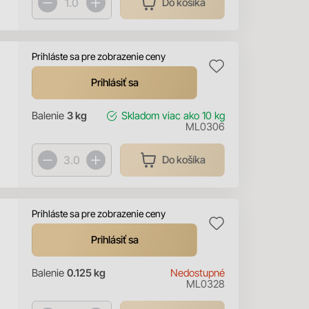
Do košíka
Prihláste sa pre zobrazenie ceny
g
Prihlásiť sa
Balenie
3 kg
Skladom
viac ako 10 kg
ML0306
Do košíka
Prihláste sa pre zobrazenie ceny
Prihlásiť sa
Balenie
0.125 kg
Nedostupné
ML0328