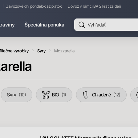
Závozové dni pondelok až piatok
Dovoz v rámci BA 2 krát za deň
traviny
Špeciálna ponuka
liečne výrobky
Syry
Mozzarella
arella
Syry
10
BIO
1
Chladené
12