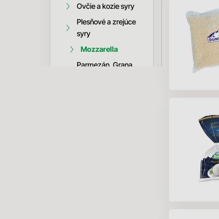
Ovčie a kozie syry
Plesňové a zrejúce
syry
Mozzarella
Parmezán, Grana
Padano
Tavené syry
Polotvrdé a tvrdé
syry
Mäkké syry
Strúhané syry
Syrové bloky
Plátkové syry
Trvanlivé potraviny