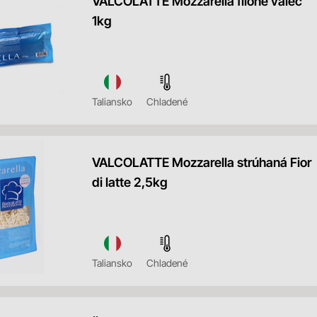
VALCOLATTE Mozzarella filone valec
1kg
Taliansko
Chladené
VALCOLATTE Mozzarella strúhaná Fior
di latte 2,5kg
Taliansko
Chladené