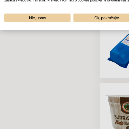
zážitku z webových stránok. Pre viac informácií o cookies používame otvorené nasta
Nie, uprav
Ok, pokračujte