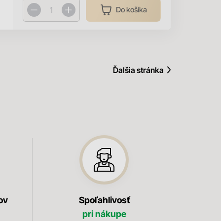
Do košíka
Ďalšia stránka
ov
Spoľahlivosť
pri nákupe