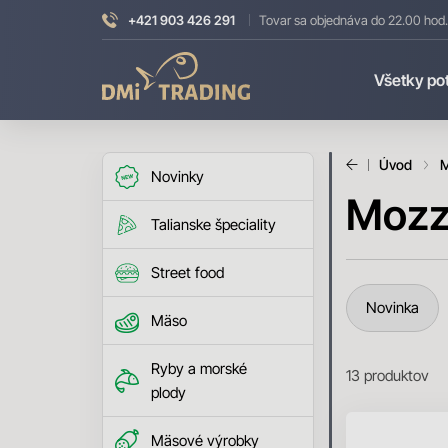
+421 903 426 291
Tovar sa objednáva do 22.00 hod.
DMI
Všetky po
Trading
Úvod
M
Novinky
Mozz
Talianske špeciality
Street food
Novinka
Mäso
Ryby a morské
13
produktov
plody
Mäsové výrobky