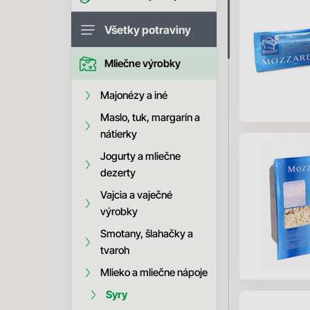
Všetky potraviny
Mliečne výrobky
Majonézy a iné
Maslo, tuk, margarín a
nátierky
Jogurty a mliečne
dezerty
Vajcia a vaječné
výrobky
Smotany, šlahačky a
tvaroh
Mlieko a mliečne nápoje
Syry