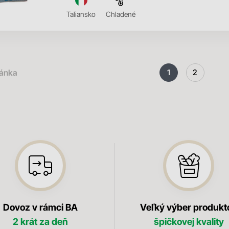
Taliansko
Chladené
ránka
1
2
Dovoz v rámci BA
Veľký výber produkt
2 krát za deň
špičkovej kvality