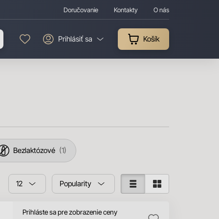
Doručovanie
Kontakty
O nás
Prihlásiť sa
Košík
Bezlaktózové
1
12
Popularity
Prihláste sa pre zobrazenie ceny