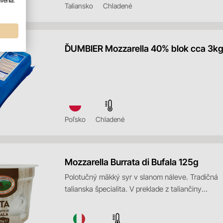
venia.
Taliansko
Chladené
ĎUMBIER Mozzarella 40% blok cca 3k
Poľsko
Chladené
Mozzarella Burrata di Bufala 125g
Polotučný mäkký syr v slanom náleve. Tradičná
talianska špecialita. V preklade z taliančiny
Burrata zname...