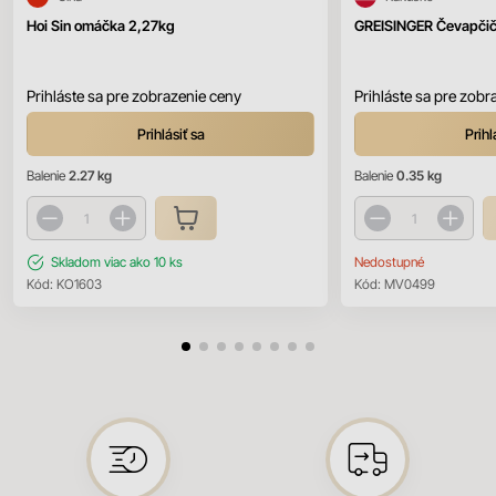
Hoi Sin omáčka 2,27kg
GREISINGER Čevapčič
Prihláste sa pre zobrazenie ceny
Prihláste sa pre zobr
Prihlásiť sa
Prihl
Balenie
2.27 kg
Balenie
0.35 kg
Skladom
viac ako 10 ks
Nedostupné
Kód:
KO1603
Kód:
MV0499