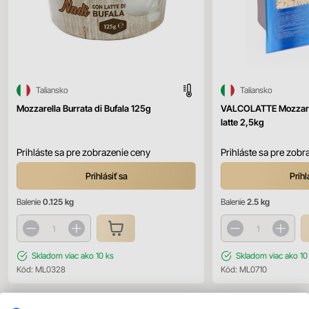
Taliansko
Taliansko
Mozzarella Burrata di Bufala 125g
VALCOLATTE Mozzarell
latte 2,5kg
Prihláste sa pre zobrazenie ceny
Prihláste sa pre zobr
Prihlásiť sa
Prihl
Balenie
0.125 kg
Balenie
2.5 kg
Skladom
viac ako 10 ks
Skladom
viac ako 10
Kód:
ML0328
Kód:
ML0710