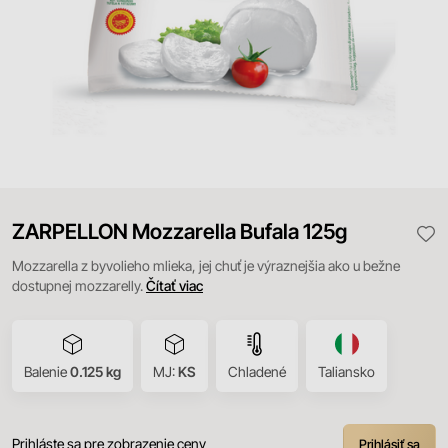
ZARPELLON Mozzarella Bufala 125g
Mozzarella z byvolieho mlieka, jej chuť je výraznejšia ako u bežne
dostupnej mozzarelly.
Čítať viac
Balenie
0.125 kg
MJ:
KS
Chladené
Taliansko
Prihláste sa pre zobrazenie ceny
Prihlásiť sa