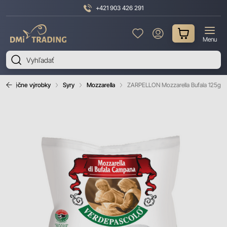
+421 903 426 291
DMI
Menu
Trading
Mliečne výrobky
Syry
Mozzarella
ZARPELLON Mozzarella Bufala 125g