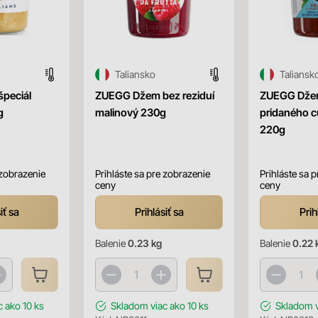
Taliansko
Taliansk
peciál
ZUEGG Džem bez reziduí
ZUEGG Dže
g
malinový 230g
pridaného c
220g
 zobrazenie
Prihláste sa pre zobrazenie
Prihláste sa 
ceny
ceny
iť sa
Prihlásiť sa
Prih
Balenie
0.23 kg
Balenie
0.22 
c ako 10 ks
Skladom
viac ako 10 ks
Skladom