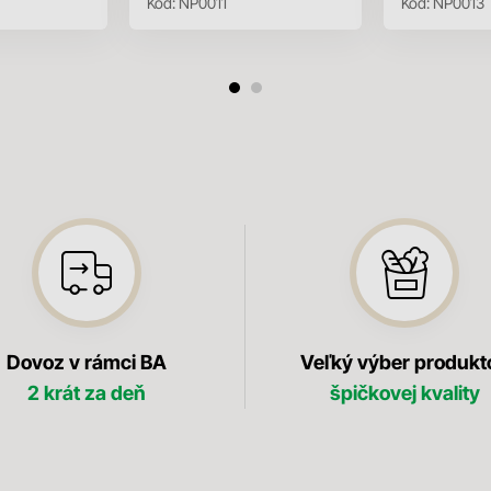
Kód:
NP0011
Kód:
NP0013
Dovoz v rámci BA
Veľký výber produkt
2 krát za deň
špičkovej kvality