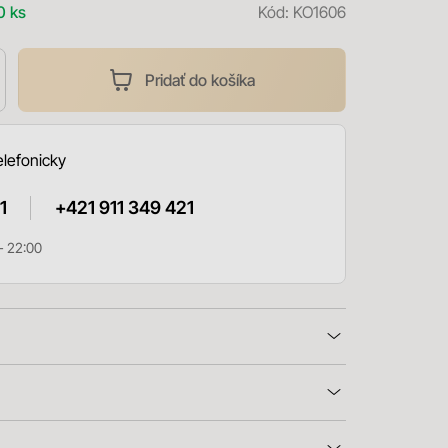
0 ks
Kód:
KO1606
Pridať do košíka
elefonicky
1
+421 911 349 421
- 22:00