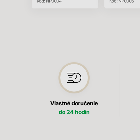
Kód:
NP0004
Kód:
NP0005
Vlastné doručenie
do 24 hodín