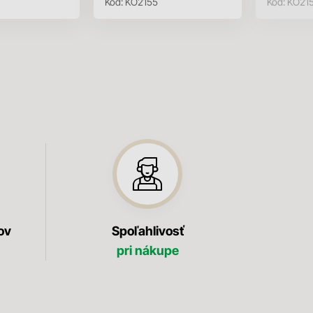
Kód:
KO2155
Kód:
KO21
ov
Spoľahlivosť
pri nákupe