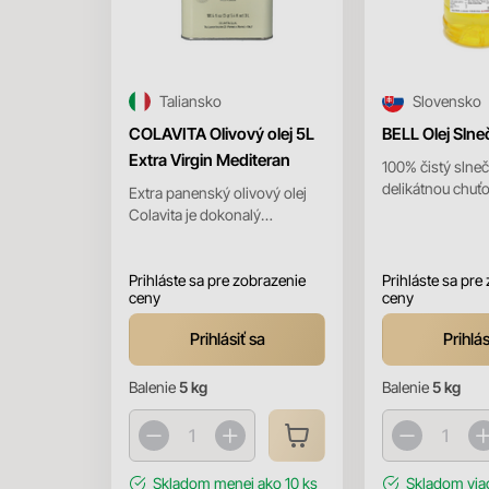
Taliansko
Slovensko
COLAVITA Olivový olej 5L
BELL Olej Slne
Extra Virgin Mediteran
100% čistý slneč
delikátnou chuťo
Extra panenský olivový olej
vyrobený z prvo
Colavita je dokonalý
odrôd semien tejt
každodenný olej s jemnou
chuťou, ktorý má dokonalú
rovno...
Prihláste sa pre zobrazenie
Prihláste sa pre
ceny
ceny
Prihlásiť sa
Prihlás
Balenie
5 kg
Balenie
5 kg
Skladom
menej ako 10 ks
Skladom
via