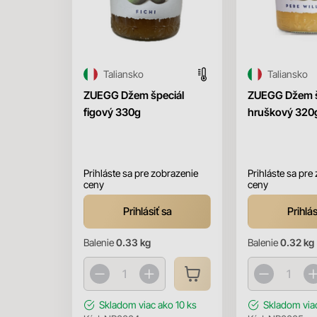
Taliansko
Taliansko
ZUEGG Džem špeciál
ZUEGG Džem š
figový 330g
hruškový 320
Prihláste sa pre zobrazenie
Prihláste sa pre
ceny
ceny
Prihlásiť sa
Prihlás
Balenie
0.33 kg
Balenie
0.32 kg
Skladom
viac ako 10 ks
Skladom
via