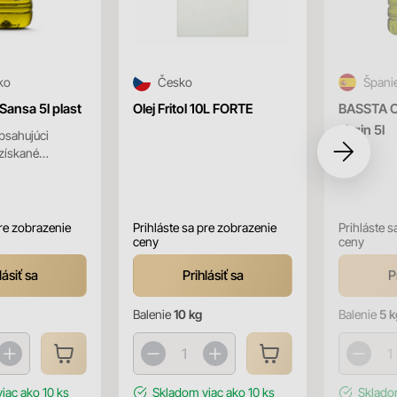
ko
Česko
Špani
 Sansa 5l plast
Olej Fritol 10L FORTE
BASSTA Ol
virgin 5l
obsahujúci
 získané
olivových
je získané
pre zobrazenie
Prihláste sa pre zobrazenie
Prihláste s
ceny
ceny
lásiť sa
Prihlásiť sa
P
Balenie
10 kg
Balenie
5 k
viac ako 10 ks
Skladom
viac ako 10 ks
Sklad