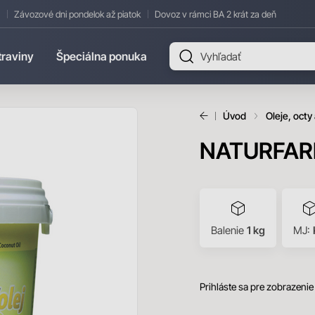
Závozové dni pondelok až piatok
Dovoz v rámci BA 2 krát za deň
traviny
Špeciálna ponuka
Úvod
Oleje, octy 
NATURFARM 
Balenie
1 kg
MJ:
Prihláste sa pre zobrazenie