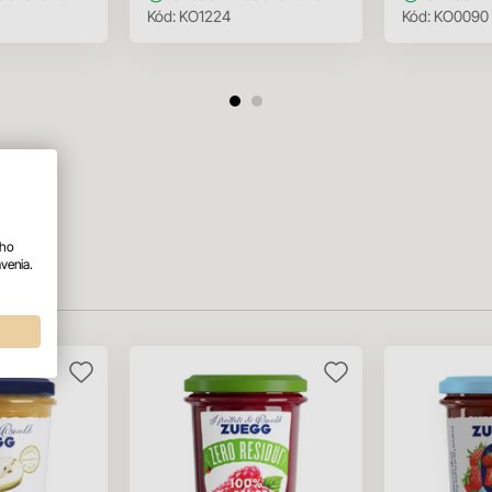
Kód:
KO1224
Kód:
KO0090
ého
venia.