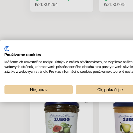
Kód:
KO1264
Kód:
KO1015
Používame cookies
Môžeme ich umiestniť na analýzu údajov o našich návštevníkoch, na zlepšenie našich
webových stránok, zobrazovanie prispôsobeného obsahu a na poskytovanie skvel
Mohlo by sa vám páčiť
zážitku z webových stránok. Pre viac informácií o cookies používame otvorené nasta
Nie, uprav
Ok, pokračujte