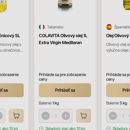
Taliansko
Španiels
čnicový 5L
COLAVITA Olivový olej 1L
Olej Olivový
Extra Virgin Mediteran
nicový olej s
Olivový olej 
u slnečnice,
výlučne oleje
triednych
spracovaním 
o ol...
výliskov a ole
priamo z olí...
 zobrazenie
Prihláste sa pre zobrazenie
Prihláste sa 
ceny
ceny
iť sa
Prihlásiť sa
Prih
Balenie
1 kg
Balenie
5 kg
c ako 10 ks
Skladom
viac ako 10 ks
Skladom