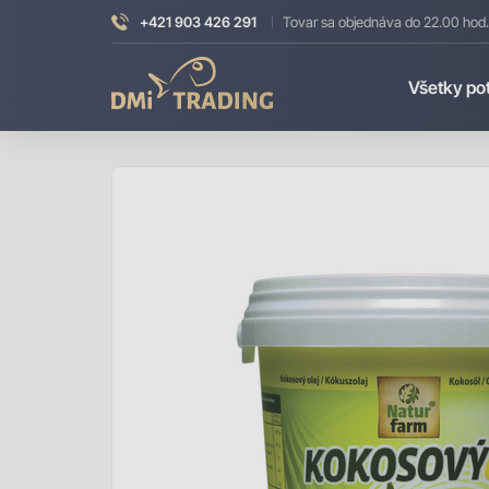
+421 903 426 291
Tovar sa objednáva do 22.00 hod.
DMI
Všetky po
Trading