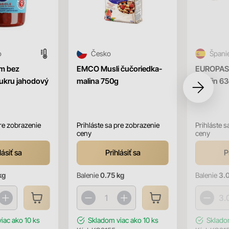
o
Česko
Špani
m bez
EMCO Musli čučoriedka-
EUROPAST
ukru jahodový
malina 750g
Muffin 63
pre zobrazenie
Prihláste sa pre zobrazenie
Prihláste s
ceny
ceny
lásiť sa
Prihlásiť sa
P
kg
Balenie
0.75 kg
Balenie
3.
viac ako 10 ks
Skladom
viac ako 10 ks
Sklad