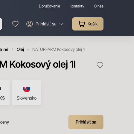
Doručovanie
Kontakty
O nás
Prihlásiť sa
Košík
a iné
Olej
NATURFARM Kokosový olej 1l
Kokosový olej 1l
KS
Slovensko
Prihlásiť sa
 ceny