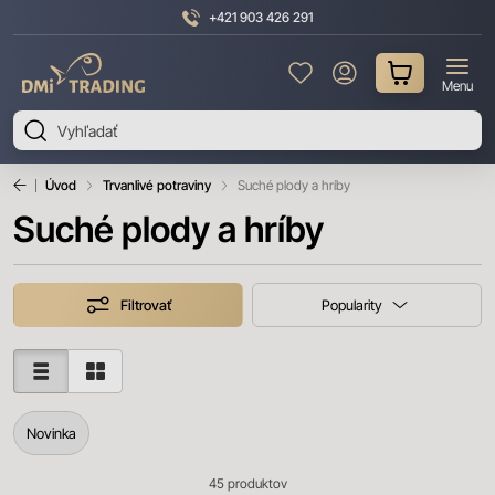
+421 903 426 291
DMI
Menu
Trading
Úvod
Trvanlivé potraviny
Suché plody a hríby
Suché plody a hríby
Filtrovať
Popularity
Novinka
45
produktov