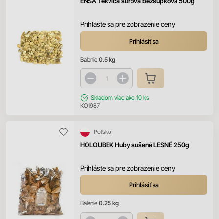
ENSA Tekvica surová bezšupková 500g
Prihláste sa pre zobrazenie ceny
Prihlásiť sa
Balenie
0.5 kg
Skladom
viac ako 10 ks
KO1987
Poľsko
HOLOUBEK Huby sušené LESNÉ 250g
Prihláste sa pre zobrazenie ceny
Prihlásiť sa
Balenie
0.25 kg