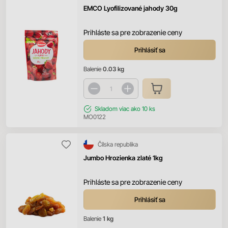
EMCO Lyofilizované jahody 30g
Prihláste sa pre zobrazenie ceny
Prihlásiť sa
Balenie
0.03 kg
Skladom
viac ako 10 ks
MO0122
Čílska republika
Jumbo Hrozienka zlaté 1kg
Prihláste sa pre zobrazenie ceny
Prihlásiť sa
Balenie
1 kg