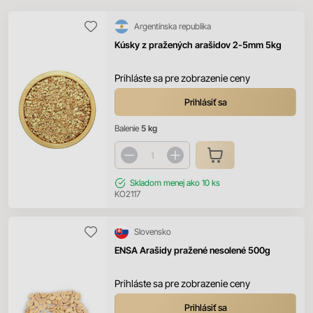
Argentínska republika
Kúsky z pražených arašidov 2-5mm 5kg
Prihláste sa pre zobrazenie ceny
Prihlásiť sa
Balenie
5 kg
Skladom
menej ako 10 ks
KO2117
Slovensko
ENSA Arašidy pražené nesolené 500g
Prihláste sa pre zobrazenie ceny
Prihlásiť sa