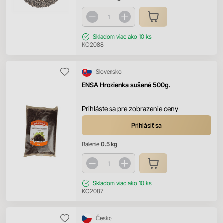
Skladom
viac ako 10 ks
KO2088
Slovensko
ENSA Hrozienka sušené 500g.
Prihláste sa pre zobrazenie ceny
Prihlásiť sa
Balenie
0.5 kg
Skladom
viac ako 10 ks
KO2087
Česko