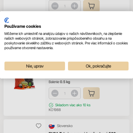
Skladom
menej ako 10 ks
KO2030
Používame cookies
Môžeme ich umiestniť na analýzu údajov o našich návštevníkoch, na zlepšenie
našich webových stránok, zobrazovanie prispôsobeného obsahu a na
Česko
poskytovanie skvelého zážitku z webových stránok. Pre viac informácií o cookies
ENSA Slivky sušené 500g
používame otvorené nastavenia.
Prihláste sa pre zobrazenie ceny
Nie, uprav
Ok, pokračujte
Prihlásiť sa
Balenie
0.5 kg
Skladom
viac ako 10 ks
KO1988
Slovensko