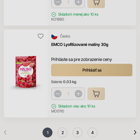
Skladom
menej ako 10 ks
KO1980
Česko
EMCO Lyofilizované maliny 30g
Prihláste sa pre zobrazenie ceny
Prihlásiť sa
Balenie
0.03 kg
Skladom
viac ako 10 ks
MO0110
1
2
3
4