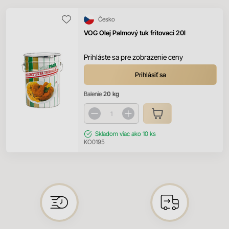
Česko
VOG Olej Palmový tuk fritovaci 20l
Prihláste sa pre zobrazenie ceny
Prihlásiť sa
Balenie
20 kg
Skladom
viac ako 10 ks
KO0195