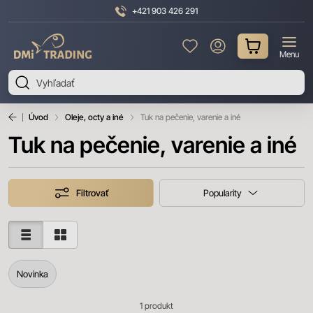
+421 903 426 291
DMI
Menu
Trading
Úvod
Oleje, octy a iné
Tuk na pečenie, varenie a iné
Tuk na pečenie, varenie a iné
Filtrovať
Popularity
Novinka
1
produkt