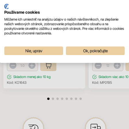
Slovensko
Česko
Používame cookies
Orechy lieskove blanžírovane 1kg
BINDI Lávový koláčik 1
Môžeme ich umiestniť na analýzu údajov o našich návštevníkoch, na zlepšenie
našich webových stránok, zobrazovanie prispôsobeného obsahu a na
poskytovanie skvelého zážitku z webových stránok. Pre viac informácií o cookies
používame otvorené nastavenia.
Prihláste sa pre zobrazenie ceny
Prihláste sa pre zobr
Prihlásiť sa
Prihl
Nie, uprav
Ok, pokračujte
Balenie
1 kg
Balenie
1.2 kg
Skladom
menej ako 10 kg
Skladom
viac ako 10
Kód:
KO1643
Kód:
MP0195