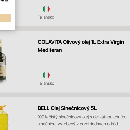
venia.
prirodzene zakal...
Taliansko
COLAVITA Olivový olej 1L Extra Virgin
Mediteran
Taliansko
BELL Olej Slnečnicový 5L
100% čistý slnečnicový olej s delikátnou chuťou
slnečnice, vyrobený z prvotriednych odrôd