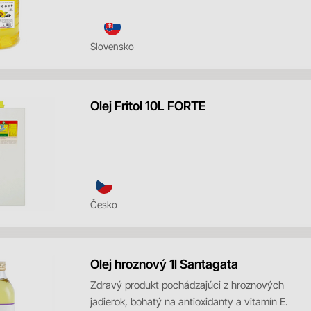
semien tejto ol...
Slovensko
Olej Fritol 10L FORTE
Česko
Olej hroznový 1l Santagata
Zdravý produkt pochádzajúci z hroznových
jadierok, bohatý na antioxidanty a vitamín E.