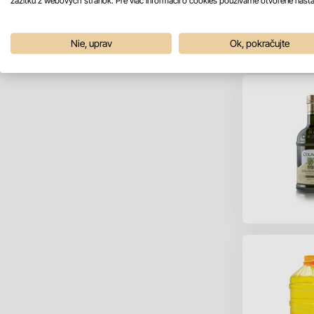
zážitku z webových stránok. Pre viac informácií o cookies používame otvorené nasta
Nie, uprav
Ok, pokračujte