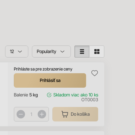
12
Popularity
Prihláste sa pre zobrazenie ceny
Prihlásiť sa
Balenie
5 kg
Skladom
viac ako 10 ks
OT0003
Do košíka