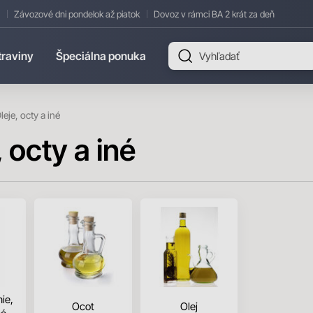
Závozové dni pondelok až piatok
Dovoz v rámci BA 2 krát za deň
traviny
Špeciálna ponuka
leje, octy a iné
, octy a iné
ie,
Ocot
Olej