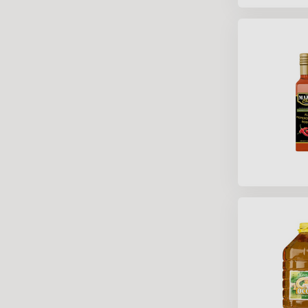
Dostupnosť
Výrobca
Distribútor
Krajina pôvodu