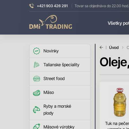
+421 903 426 291
Tovar sa objednáva do 22.00 hod.
DMI
Všetky po
Trading
Úvod
O
Novinky
Oleje
Talianske špeciality
Street food
Mäso
Ryby a morské
plody
Tuk na pečen
Mäsové výrobky