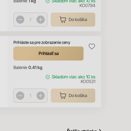
Balenie
1 kg
Skladom
viac ako 10 ks
KO0794
Do košíka
Prihláste sa pre zobrazenie ceny
Prihlásiť sa
Balenie
0.41 kg
Skladom
viac ako 10 ks
KO0531
Do košíka