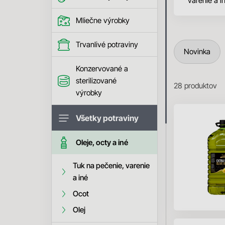
varenie a i
Mliečne výrobky
Trvanlivé potraviny
Novinka
Konzervované a
sterilizované
28
produktov
výrobky
Všetky potraviny
Oleje, octy a iné
Tuk na pečenie, varenie
a iné
Ocot
Olej