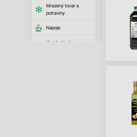
Mrazený tovar a
potraviny
Nápoje
Vegetariánske a
vegánske produkty
Ázijské výrobky
Bezlaktózové
výrobky
Bezlepkové výrobky
Filtrovať