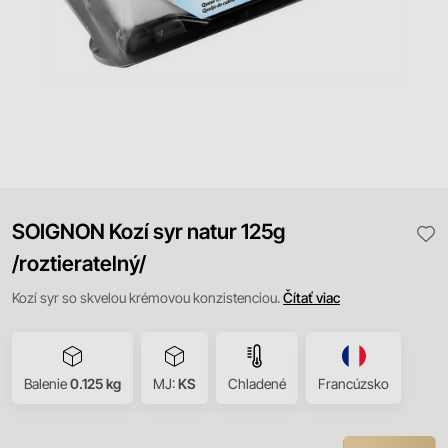
SOIGNON Kozí syr natur 125g
/roztieratelný/
Kozí syr so skvelou krémovou konzistenciou.
Čítať viac
Balenie
0.125 kg
MJ:
KS
Chladené
Francúzsko