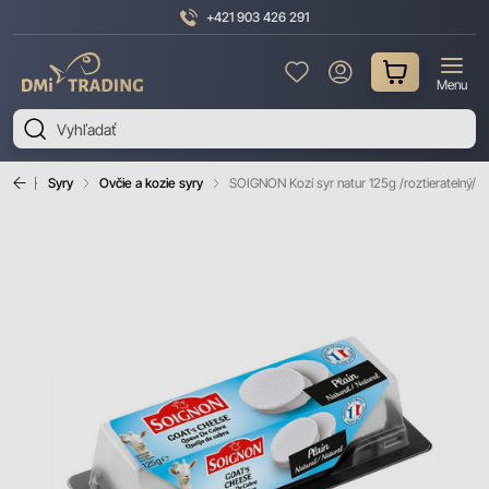
+421 903 426 291
DMI
Menu
Trading
obky
Syry
Ovčie a kozie syry
SOIGNON Kozí syr natur 125g /roztieratelný/