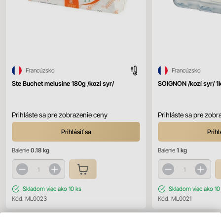
Francúzsko
Francúzsko
Ste Buchet melusine 180g /kozí syr/
SOIGNON /kozí syr/ 1
Prihláste sa pre zobrazenie ceny
Prihláste sa pre zobr
Prihlásiť sa
Prihl
Balenie
0.18 kg
Balenie
1 kg
Skladom
viac ako 10 ks
Skladom
viac ako 10
Kód:
ML0023
Kód:
ML0021