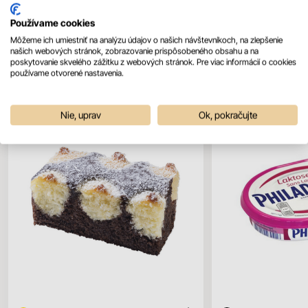
Používame cookies
Môžeme ich umiestniť na analýzu údajov o našich návštevníkoch, na zlepšenie
našich webových stránok, zobrazovanie prispôsobeného obsahu a na
Mohlo by sa vám páčiť
poskytovanie skvelého zážitku z webových stránok. Pre viac informácií o cookies
Všetky produkty
používame otvorené nastavenia.
Nie, uprav
Ok, pokračujte