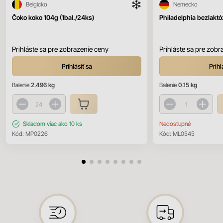
Belgicko
Nemecko
Čoko koko 104g (1bal./24ks)
Philadelphia bezlakt
Prihláste sa pre zobrazenie ceny
Prihláste sa pre zobr
Prihlásiť sa
Prihl
Balenie
2.496 kg
Balenie
0.15 kg
Skladom
viac ako 10 ks
Nedostupné
Kód:
MP0226
Kód:
ML0545