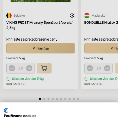
Belgicko
Maďarsko
VIKING FROST Mrazený Špenát drť /porcie/
BONDUELLE Hrášok 2
2,5kg
Prihláste sa pre zobrazenie ceny
Prihláste sa pre zobr
Prihlásiť sa
Prihl
Balenie
2.5 kg
Balenie
2.5 kg
Skladom
viac ako 10 kg
Skladom
viac ako 10
Kód:
MZ0008
Kód:
MZ0012
Používame cookies