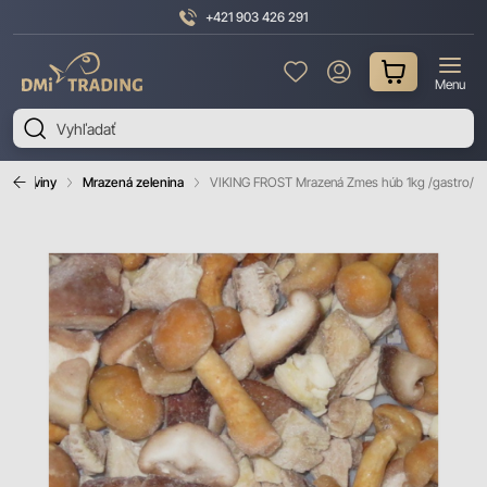
+421 903 426 291
DMI
Menu
Trading
 potraviny
Mrazená zelenina
VIKING FROST Mrazená Zmes húb 1kg /gastro/