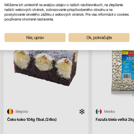
Mohlo by sa vám páčiť
Všetky produkty
Môžeme ich umiestniť na analýzu údajov o našich návštevníkoch, na zlepšenie
našich webových stránok, zobrazovanie prispôsobeného obsahu a na
poskytovanie skvelého zážitku z webových stránok. Pre viac informácií o cookies
používame otvorené nastavenia.
Nie, uprav
Ok, pokračujte
Belgicko
Mexiko
Čoko koko 104g (1bal./24ks)
Fazuľa biela veľká 2k