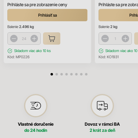
Prihláste sa pre zobrazenie ceny
Prihláste sa pre zobr
Prihlásiť sa
Prihl
Balenie
2.496 kg
Balenie
2 kg
Skladom
viac ako 10 ks
Skladom
viac ako 10
Kód:
MP0226
Kód:
KO1931
Vlastné doručenie
Dovoz v rámci BA
do 24 hodín
2 krát za deň