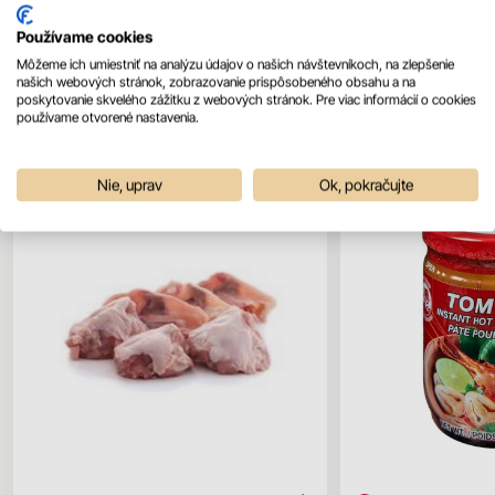
Používame cookies
Môžeme ich umiestniť na analýzu údajov o našich návštevníkoch, na zlepšenie
našich webových stránok, zobrazovanie prispôsobeného obsahu a na
Mohlo by sa vám páčiť
poskytovanie skvelého zážitku z webových stránok. Pre viac informácií o cookies
Všetky produkty
používame otvorené nastavenia.
Nie, uprav
Ok, pokračujte