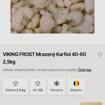
VIKING FROST Mrazený Karfiol 40-60
2,5kg
Hlboko mrazený karfiol. Umytý a upravený k použitiu.
Čítať viac
Balenie
2.5 kg
MJ:
KG
Mrazené
Belgicko