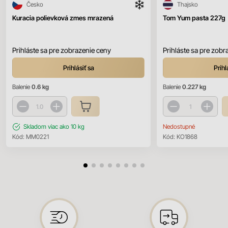
Česko
Thajsko
Kuracia polievková zmes mrazená
Tom Yum pasta 227g
Prihláste sa pre zobrazenie ceny
Prihláste sa pre zobr
Prihlásiť sa
Prihl
Balenie
0.6 kg
Balenie
0.227 kg
Skladom
viac ako 10 kg
Nedostupné
Kód:
MM0221
Kód:
KO1868