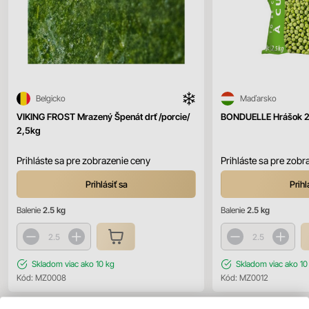
Belgicko
Maďarsko
VIKING FROST Mrazený Špenát drť /porcie/
BONDUELLE Hrášok 2
2,5kg
Prihláste sa pre zobrazenie ceny
Prihláste sa pre zobr
Prihlásiť sa
Prihl
Balenie
2.5 kg
Balenie
2.5 kg
Skladom
viac ako 10 kg
Skladom
viac ako 10
Kód:
MZ0008
Kód:
MZ0012