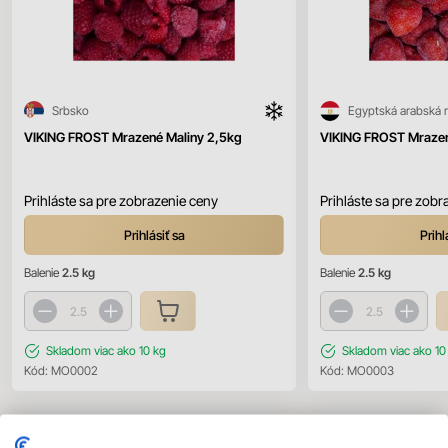
Srbsko
Egyptská arabská r
VIKING FROST Mrazené Maliny 2,5kg
VIKING FROST Mraze
Prihláste sa pre zobrazenie ceny
Prihláste sa pre zobr
Prihlásiť sa
Prihl
Balenie
2.5 kg
Balenie
2.5 kg
Skladom
viac ako 10 kg
Skladom
viac ako 10
Kód:
MO0002
Kód:
MO0003