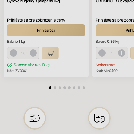
Syrové nugetky s jalapeno 1kg
GREISINGER Čevapčič
Prihláste sa pre zobrazenie ceny
Prihláste sa pre zobr
Prihlásiť sa
Prihl
Balenie
1 kg
Balenie
0.35 kg
Skladom
viac ako 10 kg
Nedostupné
Kód:
ZV0061
Kód:
MV0499