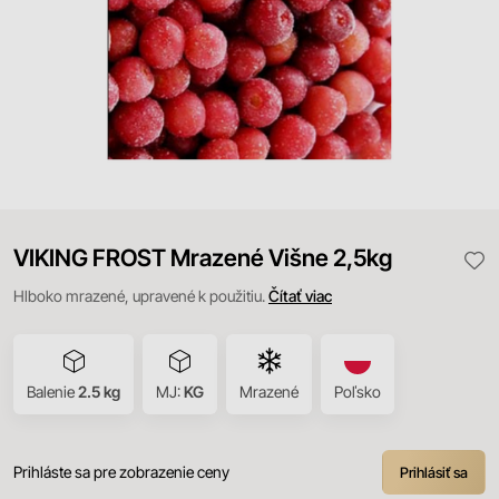
VIKING FROST Mrazené Višne 2,5kg
Hlboko mrazené, upravené k použitiu.
Čítať viac
Balenie
2.5 kg
MJ:
KG
Mrazené
Poľsko
Prihláste sa pre zobrazenie ceny
Prihlásiť sa