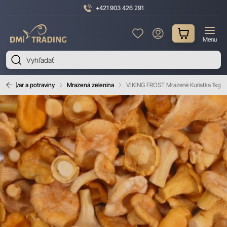
+421 903 426 291
DMI
Menu
Trading
ný tovar a potraviny
Mrazená zelenina
VIKING FROST Mrazené Kuriatka 1kg