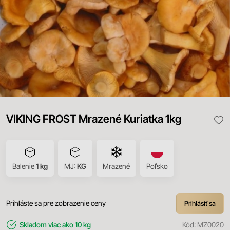
VIKING FROST Mrazené Kuriatka 1kg
Balenie
1 kg
MJ:
KG
Mrazené
Poľsko
Prihláste sa pre zobrazenie ceny
Prihlásiť sa
Skladom
viac ako 10 kg
Kód:
MZ0020