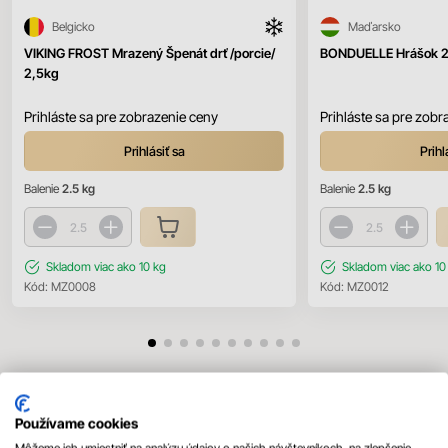
Belgicko
Maďarsko
VIKING FROST Mrazený Špenát drť /porcie/
BONDUELLE Hrášok 2
2,5kg
Prihláste sa pre zobrazenie ceny
Prihláste sa pre zobr
Prihlásiť sa
Prihl
Balenie
2.5 kg
Balenie
2.5 kg
Skladom
viac ako 10 kg
Skladom
viac ako 10
Kód:
MZ0008
Kód:
MZ0012
Mohlo by sa vám páčiť
Používame cookies
Všetky produkty
Môžeme ich umiestniť na analýzu údajov o našich návštevníkoch, na zlepšenie