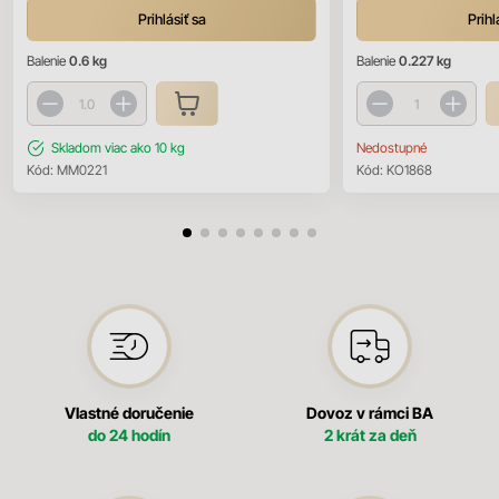
Prihlásiť sa
Prihl
Balenie
0.6 kg
Balenie
0.227 kg
Skladom
viac ako 10 kg
Nedostupné
Kód:
MM0221
Kód:
KO1868
Vlastné doručenie
Dovoz v rámci BA
do 24 hodín
2 krát za deň