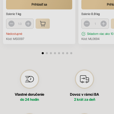
Prihlásiť sa
Prihl
Balenie
1 kg
Balenie
0.9 kg
Nedostupné
Skladom
viac ako 10
Kód:
MS0097
Kód:
ML0694
Vlastné doručenie
Dovoz v rámci BA
do 24 hodín
2 krát za deň