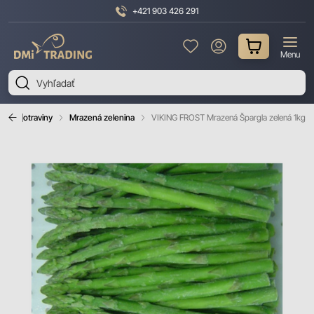
+421 903 426 291
DMI
Menu
Trading
ar a potraviny
Mrazená zelenina
VIKING FROST Mrazená Špargla zelená 1kg