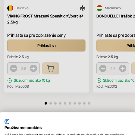
Belgicko
Maďarsko
VIKING FROST Mrazený Špenát drť /porcie/
BONDUELLE Hrášok 2
2,5kg
Prihláste sa pre zobrazenie ceny
Prihláste sa pre zobr
Prihlásiť sa
Prihl
Balenie
2.5 kg
Balenie
2.5 kg
Skladom
viac ako 10 kg
Skladom
viac ako 10
Kód:
MZ0008
Kód:
MZ0012
Mohlo by sa vám páčiť
Používame cookies
Všetky produkty
Môžeme ich umiestniť na analýzu údajov o našich návštevníkoch, na zlepšenie