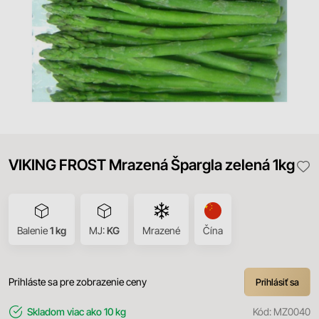
VIKING FROST Mrazená Špargla zelená 1kg
Balenie
1 kg
MJ:
KG
Mrazené
Čína
Prihláste sa pre zobrazenie ceny
Prihlásiť sa
Skladom
viac ako 10 kg
Kód:
MZ0040