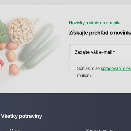
Novinky a akcie do e-mailu
Získajte prehľad o novin
Zadajte váš e-mail *
Súhlasím so
spracovaním os
mailom.
Všetky potraviny
Mäso
Konzervované a