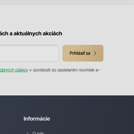
kách a aktuálnych akciách
Prihlásiť sa
obných údajov
v súvislosti so zasielaním noviniek e-
Informácie
O nás