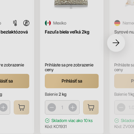
o
Mexiko
Neme
a bezlaktózová
Fazuľa biela veľká 2kg
Syrové nu
1kg
pre zobrazenie
Prihláste sa pre zobrazenie
Prihláste s
ceny
ceny
lásiť sa
Prihlásiť sa
P
kg
Balenie
2 kg
Balenie
1 k
Skladom
viac ako 10 ks
Sklad
Kód:
KO1931
Kód:
ZV00