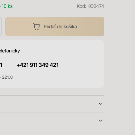
 10 ks
Kód:
KO0474
Pridať do košíka
elefonicky
1
+421 911 349 421
- 22:00