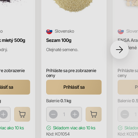
ko
Slovensko
Slove
mletý 500g
Sezam 100g
ENSA Ara
nesolené
drý.
Olejnaté semeno.
pre zobrazenie
Prihláste sa pre zobrazenie
Prihláste s
ceny
ceny
lásiť sa
Prihlásiť sa
P
g
Balenie
0.1 kg
Balenie
0.5
viac ako 10 ks
Skladom
viac ako 10 ks
Sklad
Kód:
KO1054
Kód:
KO211