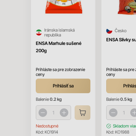
Iránska islamská
Česko
republika
ENSA Slivky s
ENSA Marhule sušené
200g
Prihláste sa pre zobrazenie
Prihláste sa pre
ceny
ceny
Prihlásiť sa
Prihlás
Balenie
0.2 kg
Balenie
0.5 kg
Nedostupné
Skladom
via
Kód:
KO1914
Kód:
KO1988