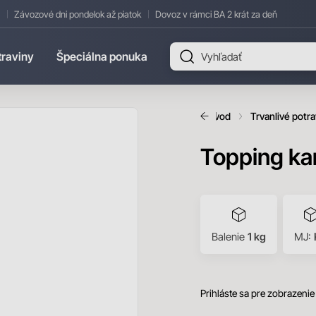
Závozové dni pondelok až piatok
Dovoz v rámci BA 2 krát za deň
traviny
Špeciálna ponuka
Úvod
Trvanlivé potra
Topping ka
Balenie
1 kg
MJ:
Prihláste sa pre zobrazenie