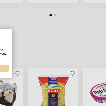
ého
venia.