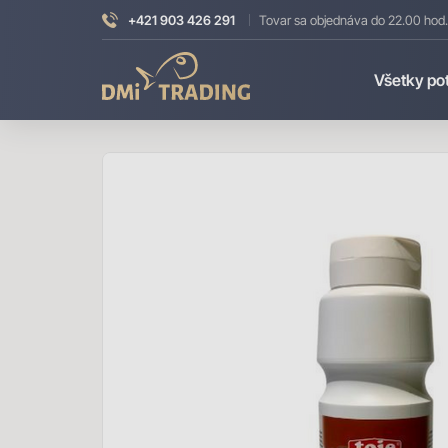
+421 903 426 291
Tovar sa objednáva do 22.00 hod.
DMI
Všetky po
Trading