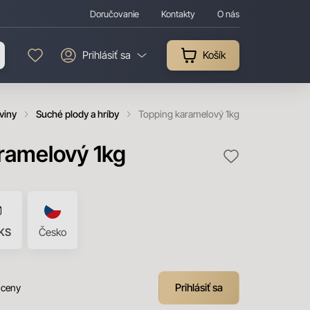
Doručovanie
Kontakty
O nás
Prihlásiť sa
Košík
viny
Suché plody a hríby
Topping karamelový 1kg
ramelový 1kg
KS
Česko
Prihlásiť sa
 ceny