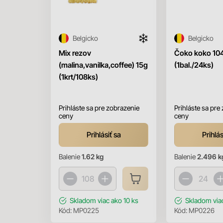
Belgicko
Belgicko
Mix rezov
Čoko koko 10
(malina,vanilka,coffee) 15g
(1bal./24ks)
(1krt/108ks)
Prihláste sa pre zobrazenie
Prihláste sa pre
ceny
ceny
Prihlásiť sa
Prihlás
Balenie
1.62 kg
Balenie
2.496 k
Skladom
viac ako 10 ks
Skladom
via
Kód:
MP0225
Kód:
MP0226