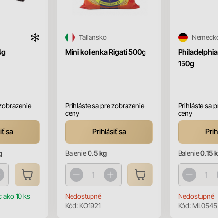
Taliansko
Nemeck
4g
Mini kolienka Rigati 500g
Philadelphi
150g
 zobrazenie
Prihláste sa pre zobrazenie
Prihláste sa 
ceny
ceny
iť sa
Prihlásiť sa
Prih
g
Balenie
0.5 kg
Balenie
0.15 
c ako 10 ks
Nedostupné
Nedostupné
Kód:
KO1921
Kód:
ML0545