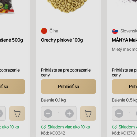
Čína
Slovens
ušené 500g
Orechy píniové 100g
MÁNYA Mak 
Mletý mak mo
 zobrazenie
Prihláste sa pre zobrazenie
Prihláste sa 
ceny
ceny
iť sa
Prihlásiť sa
Prih
Balenie
0.1 kg
Balenie
0.5 k
c ako 10 ks
Skladom
viac ako 10 ks
Skladom
Kód:
KO0342
Kód:
KO1378