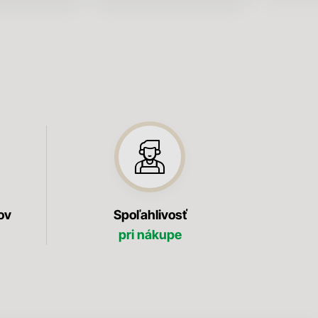
ov
Spoľahlivosť
pri nákupe