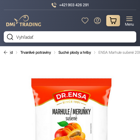
+421 903 426 291
DMI
Menu
Trading
Úvod
Trvanlivé potraviny
Suché plody a hríby
ENSA Marhule sušené 20