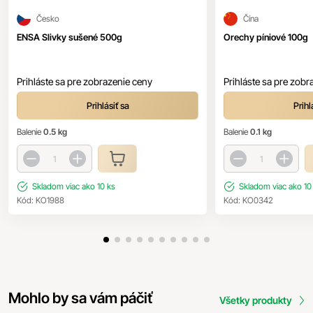
Česko
Čína
ENSA Slivky sušené 500g
Orechy píniové 100g
Prihláste sa pre zobrazenie ceny
Prihláste sa pre zobr
Prihlásiť sa
Prihl
Balenie
0.5 kg
Balenie
0.1 kg
Skladom
viac ako 10 ks
Skladom
viac ako 10
Kód:
KO1988
Kód:
KO0342
Mohlo by sa vám páčiť
Všetky produkty