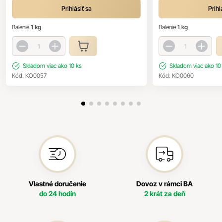
Prihlásiť sa
Prihl
Balenie
1 kg
Balenie
1 kg
Skladom
viac ako 10 ks
Skladom
viac ako 10
Kód:
KO0057
Kód:
KO0060
Vlastné doručenie
Dovoz v rámci BA
do 24 hodín
2 krát za deň