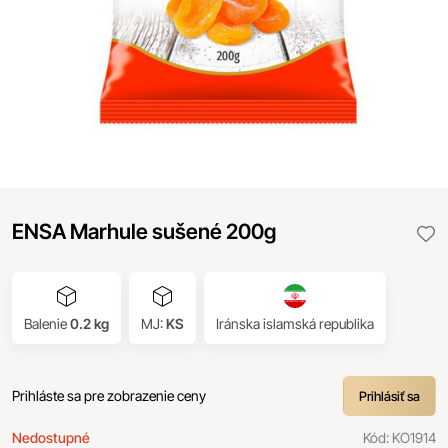
ENSA Marhule sušené 200g
Balenie
0.2 kg
MJ:
KS
Iránska islamská republika
Prihláste sa pre zobrazenie ceny
Prihlásiť sa
Nedostupné
Kód:
KO1914