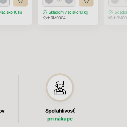
viac ako 10 ks
Skladom
viac ako 10 kg
Sklad
Kód:
RM0004
Kód:
RM00
ov
Spoľahlivosť
pri nákupe