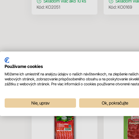
Skladom
viac ako 10 ks
Skladom
via
Kód:
KO2051
Kód:
KO0169
Používame cookies
Mohlo by sa vám páčiť
Môžeme ich umiestniť na analýzu údajov o našich návštevníkoch, na zlepšenie našich
webových stránok, zobrazovanie prispôsobeného obsahu a na poskytovanie skvel
zážitku z webových stránok. Pre viac informácií o cookies používame otvorené nasta
Nie, uprav
Ok, pokračujte