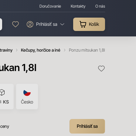
Doručovanie
Kontakty
O nás
Prihlásiť sa
Košík
traviny
Kečupy, horčice a iné
Ponzu mitsukan 1,8l
ukan 1,8l
J:
KS
Česko
Prihlásiť sa
 ceny