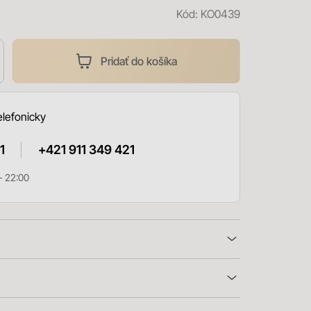
Kód:
KO0439
Pridať do košíka
elefonicky
1
+421 911 349 421
- 22:00