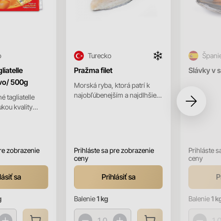
o
Turecko
Špani
iatelle
Pražma filet
Slávky v 
vo/ 500g
Morská ryba, ktorá patrí k
najobľúbenejším a najdlhšie
 tagliatelle
známym jedlým rybám.
ukou kvality
Nazývaná je tiež pražma
čnej výrobnej
zlatá...
 skvelé zl...
pre zobrazenie
Prihláste sa pre zobrazenie
Prihláste s
ceny
ceny
lásiť sa
Prihlásiť sa
P
g
Balenie
1 kg
Balenie
1 k