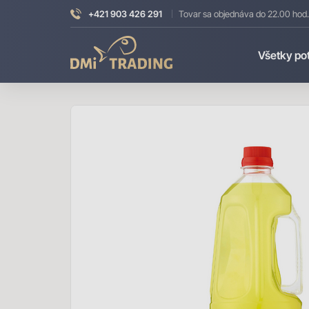
+421 903 426 291
Tovar sa objednáva do 22.00 hod.
DMI
Všetky po
Trading