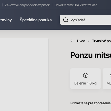
Závozové dni pondelok až piatok
Dovoz v rámci BA 2 krát za deň
traviny
Špeciálna ponuka
Úvod
Trvanlivé po
Ponzu mits
Balenie
1.8 kg
M
Prihláste sa pre zobrazenie