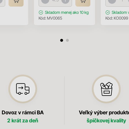
Skladom
menej ako 10 kg
Skladom
Kód:
MV0065
Kód:
KO0099
Dovoz v rámci BA
Veľký výber produkt
2 krát za deň
špičkovej kvality