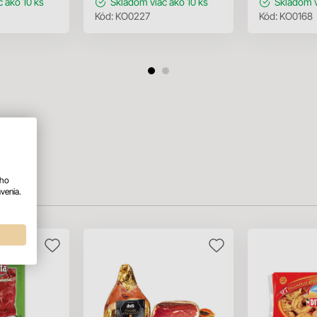
c ako 10 ks
Skladom
viac ako 10 ks
Skladom
Kód:
KO0227
Kód:
KO0168
ého
venia.