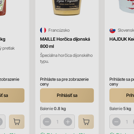
Francúzsko
Slovens
1kg
MAILLE Horčica dijonská
HAJDUK Ke
800 ml
ý pretlak
Špeciálna horčica dijonského
typu.
 zobrazenie
Prihláste sa pre zobrazenie
Prihláste sa 
ceny
ceny
iť sa
Prihlásiť sa
Prih
Balenie
0.8 kg
Balenie
5 kg