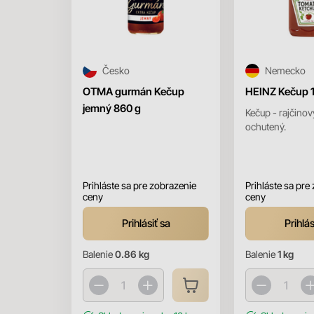
Česko
Nemecko
OTMA gurmán Kečup
HEINZ Kečup 
jemný 860 g
Kečup - rajčinov
ochutený.
Prihláste sa pre zobrazenie
Prihláste sa pre
ceny
ceny
Prihlásiť sa
Prihlás
Balenie
0.86 kg
Balenie
1 kg