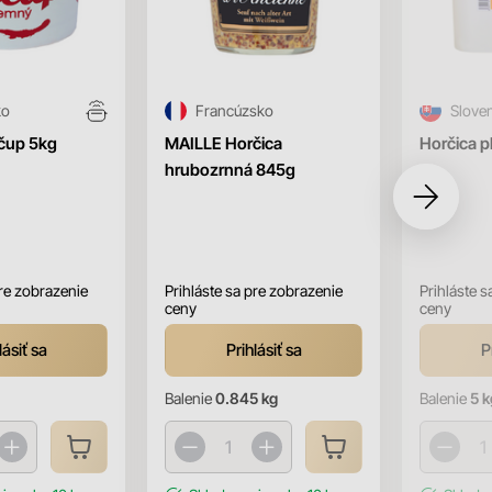
ko
Francúzsko
Slove
čup 5kg
MAILLE Horčica
Horčica p
hrubozrnná 845g
pre zobrazenie
Prihláste sa pre zobrazenie
Prihláste s
ceny
ceny
lásiť sa
Prihlásiť sa
P
Balenie
0.845 kg
Balenie
5 k