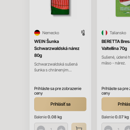
Nemecko
Taliansko
WEIN Šunka
BERETTA Bresa
Schwarzwaldská nárez
Valtellina 70g
80g
Sušené, údené 
mäso - nárez.
Schwarzwaldská sušená
šunka s chráneným
zemepisným označením
pôvodu.
Prihláste sa pre zobrazenie
Prihláste sa pre
ceny
ceny
Prihlásiť sa
Prihlás
Balenie
0.08 kg
Balenie
0.07 kg