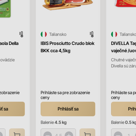
Taliansko
Taliansk
ola Della
IBIS Prosciutto Crudo blok
DIVELLA Tagl
BKK cca 4,5kg
vaječné /uo
hovädzie
Chutné vaječné
Divella sú zár
vďaka 130 ro
tradícii - majú
 zobrazenie
Prihláste sa pre zobrazenie
Prihláste sa 
ceny
ceny
iť sa
Prihlásiť sa
Prih
Balenie
4.5 kg
Balenie
0.5 k