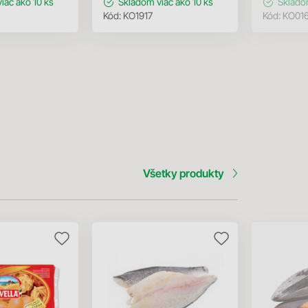
viac ako 10 ks
Skladom
viac ako 10 ks
Sklad
Kód:
KO1917
Kód:
KO01
Všetky produkty