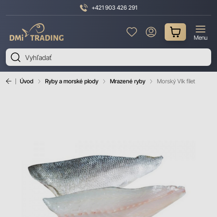
+421 903 426 291
DMI
Menu
Trading
Úvod
Ryby a morské plody
Mrazené ryby
Morský Vlk filet