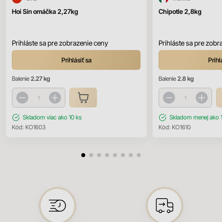
Hoi Sin omáčka 2,27kg
Chipotle 2,8kg
Prihláste sa pre zobrazenie ceny
Prihláste sa pre zobr
Prihlásiť sa
Prihl
Balenie
2.27 kg
Balenie
2.8 kg
Skladom
viac ako 10 ks
Skladom
menej ako 
Kód:
KO1603
Kód:
KO1610