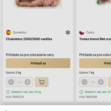
Španielsko
Česko
Chobotnice 2000/3000 vanička
Treska tmavá filet cca
Prihláste sa pre zobrazenie ceny
Prihláste sa pre zobr
Prihlásiť sa
Prihl
Balenie
2 kg
Balenie
7 kg
Skladom
viac ako 10 kg
Skladom
viac ako 10
Kód:
RM0034
Kód:
RM0098