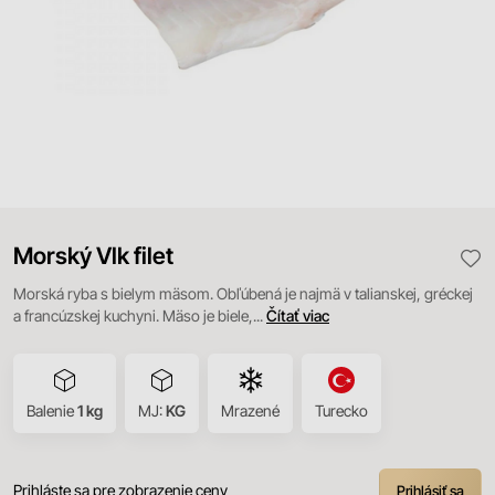
Morský Vlk filet
Morská ryba s bielym mäsom. Obľúbená je najmä v talianskej, gréckej
a francúzskej kuchyni. Mäso je biele,...
Čítať viac
Balenie
1 kg
MJ:
KG
Mrazené
Turecko
Prihláste sa pre zobrazenie ceny
Prihlásiť sa