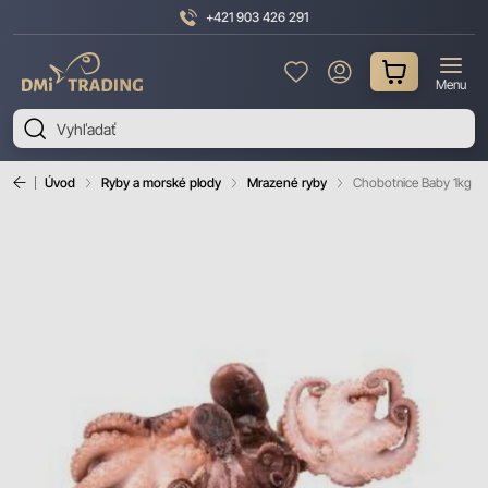
+421 903 426 291
DMI
Menu
Trading
Úvod
Ryby a morské plody
Mrazené ryby
Chobotnice Baby 1kg