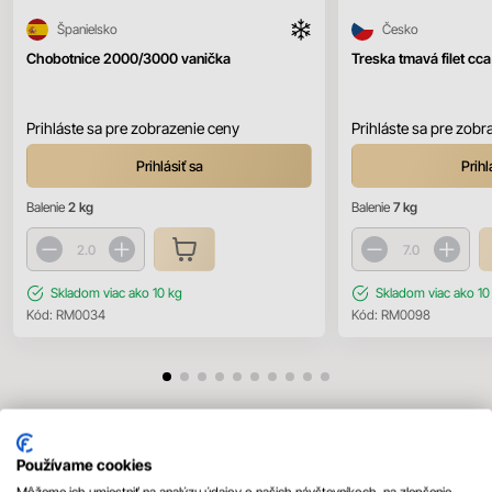
Španielsko
Česko
Chobotnice 2000/3000 vanička
Treska tmavá filet cca
Prihláste sa pre zobrazenie ceny
Prihláste sa pre zobr
Prihlásiť sa
Prihl
Balenie
2 kg
Balenie
7 kg
Skladom
viac ako 10 kg
Skladom
viac ako 10
Kód:
RM0034
Kód:
RM0098
Mohlo by sa vám páčiť
Používame cookies
Všetky produkty
Môžeme ich umiestniť na analýzu údajov o našich návštevníkoch, na zlepšenie