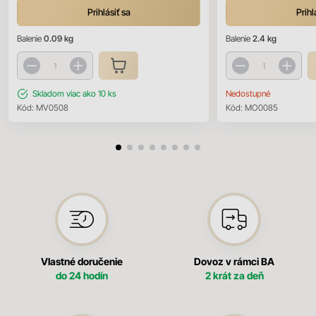
Prihlásiť sa
Prihl
Balenie
0.09 kg
Balenie
2.4 kg
Skladom
viac ako 10 ks
Nedostupné
Kód:
MV0508
Kód:
MO0085
Vlastné doručenie
Dovoz v rámci BA
do 24 hodín
2 krát za deň