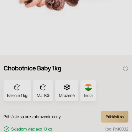
Chobotnice Baby 1kg
Balenie
1 kg
MJ:
KG
Mrazené
India
Prihláste sa pre zobrazenie ceny
Prihlásiť sa
Skladom
viac ako 10 kg
Kód:
RM0032