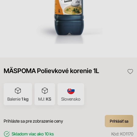
MÄSPOMA Polievkové korenie 1L
Balenie
1 kg
MJ:
KS
Slovensko
Prihláste sa pre zobrazenie ceny
Prihlásiť sa
Skladom
viac ako 10 ks
Kód:
KO1170