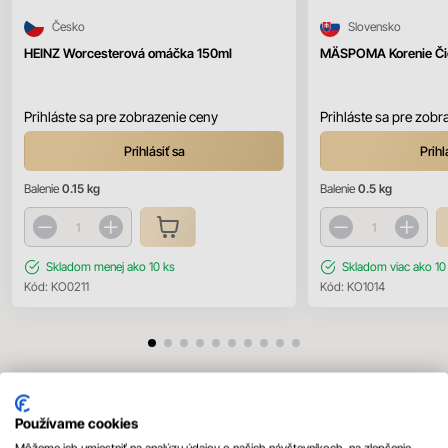
Česko
Slovensko
HEINZ Worcesterová omáčka 150ml
MÄSPOMA Korenie Čie
Prihláste sa pre zobrazenie ceny
Prihláste sa pre zobr
Prihlásiť sa
Prihl
Balenie
0.15 kg
Balenie
0.5 kg
Skladom
menej ako 10 ks
Skladom
viac ako 10
Kód:
KO0211
Kód:
KO1014
Mohlo by sa vám páčiť
Používame cookies
Všetky produkty
Môžeme ich umiestniť na analýzu údajov o našich návštevníkoch, na zlepšenie