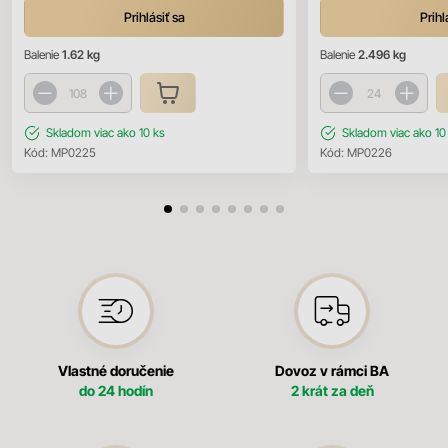
Prihlásiť sa
Prihl
Balenie
1.62 kg
Balenie
2.496 kg
Skladom
viac ako 10 ks
Skladom
viac ako 10
Kód:
MP0225
Kód:
MP0226
Vlastné doručenie
Dovoz v rámci BA
do 24 hodín
2 krát za deň