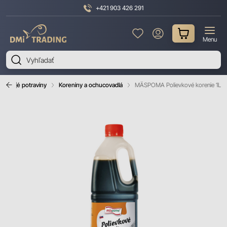
+421 903 426 291
DMI
Menu
Trading
rvanlivé potraviny
Koreniny a ochucovadlá
MÄSPOMA Polievkové korenie 1L