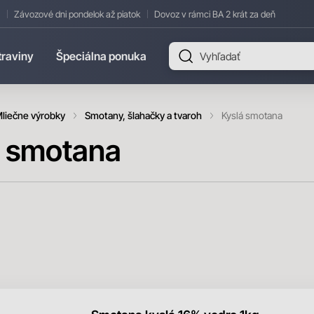
Závozové dni pondelok až piatok
Dovoz v rámci BA 2 krát za deň
traviny
Špeciálna ponuka
liečne výrobky
Smotany, šlahačky a tvaroh
Kyslá smotana
á smotana