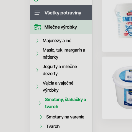
Všetky potraviny
Mliečne výrobky
Majonézy a iné
Maslo, tuk, margarín a
nátierky
Jogurty a mliečne
dezerty
Vajcia a vaječné
výrobky
Smotany, šlahačky a
tvaroh
Smotany na varenie
Tvaroh