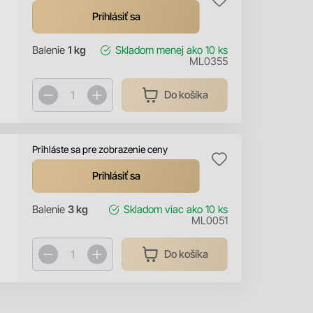
Prihlásiť sa
Balenie
1 kg
Skladom
menej ako 10 ks
ML0355
Do košíka
Prihláste sa pre zobrazenie ceny
Prihlásiť sa
Balenie
3 kg
Skladom
viac ako 10 ks
ML0051
Do košíka