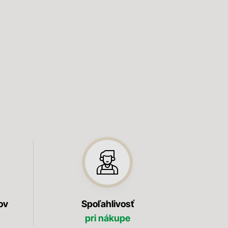
ov
Spoľahlivosť
pri nákupe