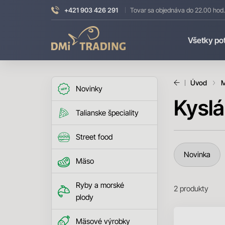
+421 903 426 291
Tovar sa objednáva do 22.00 hod.
DMI
Všetky po
Trading
Úvod
M
Novinky
Kysl
Talianske špeciality
Street food
Novinka
Mäso
Ryby a morské
2
produkty
plody
Mäsové výrobky