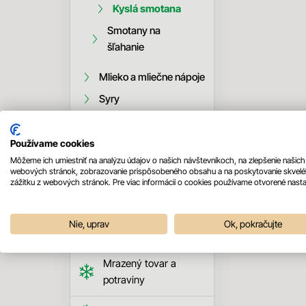
Kyslá smotana
Smotany na
šľahanie
Mlieko a mliečne nápoje
Syry
Trvanlivé potraviny
Používame cookies
Môžeme ich umiestniť na analýzu údajov o našich návštevníkoch, na zlepšenie našich
Konzervované a
webových stránok, zobrazovanie prispôsobeného obsahu a na poskytovanie skvel
sterilizované
zážitku z webových stránok. Pre viac informácií o cookies používame otvorené nasta
výrobky
Nie, uprav
Ok, pokračujte
Oleje, octy a iné
Mrazený tovar a
potraviny