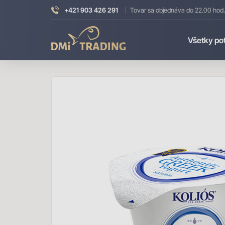
+421 903 426 291
Tovar sa objednáva do 22.00 hod.
DMI
Všetky po
Trading
Úvod
Mlie