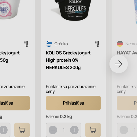
Grécko
Neme
ky jogurt
KOLIOS Grécky jogurt
HAYAT Ay
150g
High protein 0%
HERKULES 200g
pre zobrazenie
Prihláste sa pre zobrazenie
Prihláste s
ceny
ceny
lásiť sa
Prihlásiť sa
P
kg
Balenie
0.2 kg
Balenie
0.