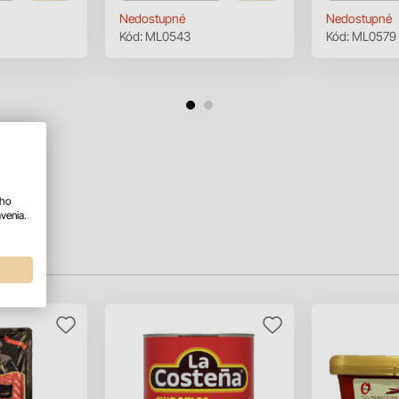
Nedostupné
Nedostupné
Kód:
ML0543
Kód:
ML0579
ého
venia.