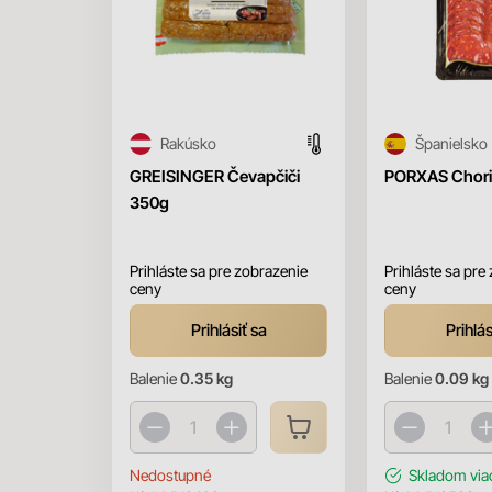
Rakúsko
Španielsko
GREISINGER Čevapčiči
PORXAS Chori
350g
Prihláste sa pre zobrazenie
Prihláste sa pre
ceny
ceny
Prihlásiť sa
Prihlás
Balenie
0.35 kg
Balenie
0.09 kg
Nedostupné
Skladom
via