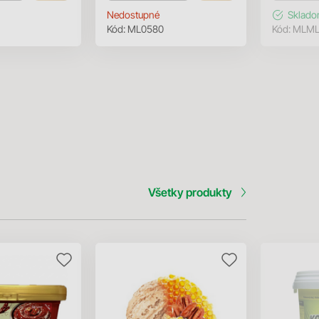
Nedostupné
Sklad
Kód:
ML0580
Kód:
MLML
Všetky produkty