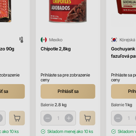
Mexiko
Kórejská
zo 90g
Chipotle 2,8kg
Gochuyank š
fazuľová pa
 zobrazenie
Prihláste sa pre zobrazenie
Prihláste sa 
ceny
ceny
iť sa
Prihlásiť sa
Prih
Balenie
2.8 kg
Balenie
1 kg
c ako 10 ks
Skladom
menej ako 10 ks
Skladom