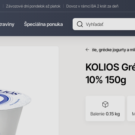
Závozové dni pondelok až piatok
Dovoz v rámci BA 2 krát za deň
traviny
Špeciálna ponuka
čne výrobky
Jogurty a mliečne dezerty
Biele, grécke jogurty a m
KOLIOS Gré
10% 150g
Balenie
0.15 kg
M