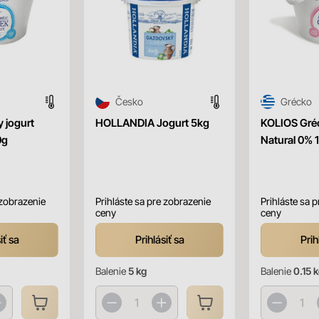
Česko
Grécko
 jogurt
HOLLANDIA Jogurt 5kg
KOLIOS Gréc
0g
Natural 0% 
 zobrazenie
Prihláste sa pre zobrazenie
Prihláste sa 
ceny
ceny
iť sa
Prihlásiť sa
Prih
Balenie
5 kg
Balenie
0.15 