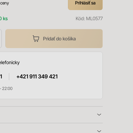
Prihlásiť sa
 ceny
0 ks
Kód:
ML0577
Pridať do košíka
elefonicky
1
+421 911 349 421
- 22:00