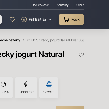
Doručovanie
Kontakty
O nás
Prihlásiť sa
Košík
liečne dezerty
KOLIOS Grécky jogurt Natural 10% 150g
cky jogurt Natural
J:
KS
Chladené
Grécko