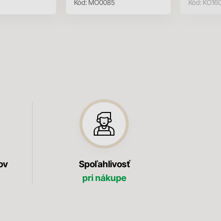
Kód:
MO0085
Kód:
KO16
ov
Spoľahlivosť
pri nákupe