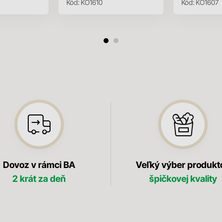
Kód:
KO1610
Kód:
KO1607
Dovoz v rámci BA
Veľký výber produkt
2 krát za deň
špičkovej kvality