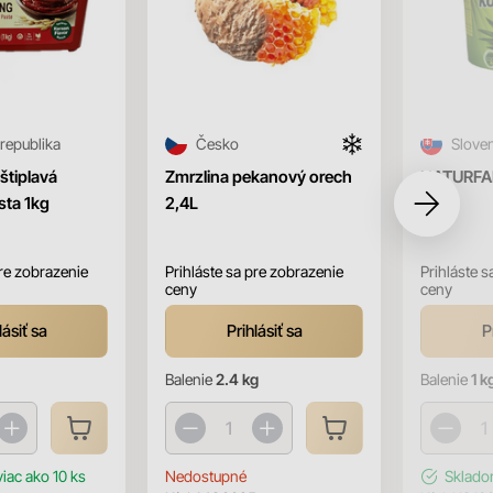
 republika
Česko
Slove
tiplavá
Zmrzlina pekanový orech
NATURFA
sta 1kg
2,4L
olej 1l
pre zobrazenie
Prihláste sa pre zobrazenie
Prihláste s
ceny
ceny
lásiť sa
Prihlásiť sa
P
Balenie
2.4 kg
Balenie
1 k
viac ako 10 ks
Nedostupné
Sklad