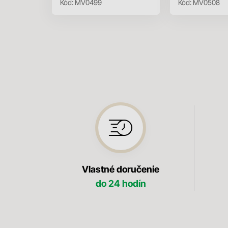
Kód:
MV0499
Kód:
MV0508
Vlastné doručenie
do 24 hodín