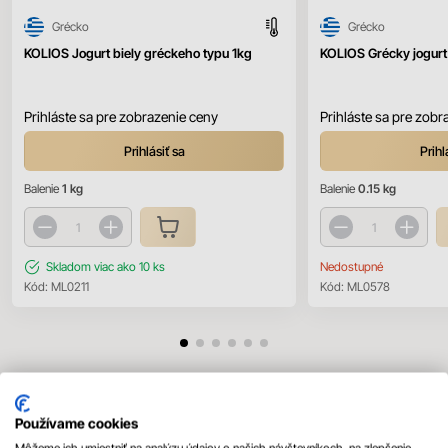
Grécko
Grécko
KOLIOS Jogurt biely gréckeho typu 1kg
KOLIOS Grécky jogurt
Prihláste sa pre zobrazenie ceny
Prihláste sa pre zobr
Prihlásiť sa
Prihl
Balenie
1 kg
Balenie
0.15 kg
Skladom
viac ako 10 ks
Nedostupné
Kód:
ML0211
Kód:
ML0578
Mohlo by sa vám páčiť
Používame cookies
Všetky produkty
Môžeme ich umiestniť na analýzu údajov o našich návštevníkoch, na zlepšenie