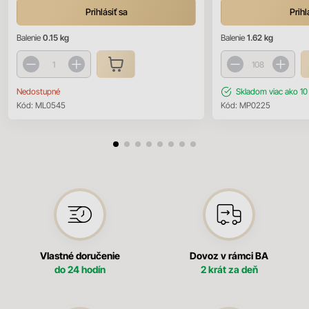
Prihlásiť sa
Prihl
Balenie
0.15 kg
Balenie
1.62 kg
Nedostupné
Skladom
viac ako 10
Kód:
ML0545
Kód:
MP0225
Vlastné doručenie
Dovoz v rámci BA
do 24 hodín
2 krát za deň