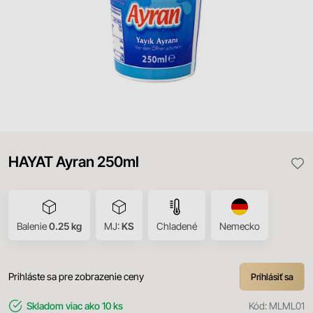
HAYAT Ayran 250ml
Balenie
0.25 kg
MJ:
KS
Chladené
Nemecko
Prihláste sa pre zobrazenie ceny
Prihlásiť sa
Skladom
viac ako 10 ks
Kód:
MLML01