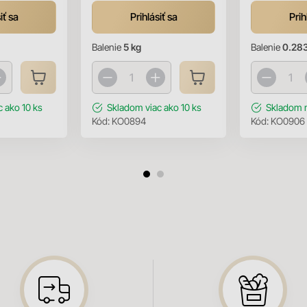
iť sa
Prihlásiť sa
Prih
Balenie
5 kg
Balenie
0.283
c ako 10 ks
Skladom
viac ako 10 ks
Skladom
Kód:
KO0894
Kód:
KO0906