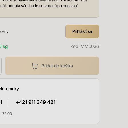
esná hodnota Vám bude potvrdená po odoslaní
Prihlásiť sa
 ceny
0 kg
Kód:
MM0036
Pridať do košíka
elefonicky
1
+421 911 349 421
- 22:00