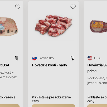
Slovensko
USA
et USA
Hovädzie kosti - harfy
Hovädzia S
prime
ez kosti -
né mäso bez
Podlhovastý s
ická klasika,
jemnou blano
žiam v...
krytia. Od st
koniec, smero
 zobrazenie
Prihláste sa pre zobrazenie
Prihláste sa 
ceny
ceny