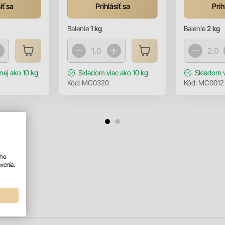
iť sa
Prihlásiť sa
Prih
Balenie
1 kg
Balenie
2 kg
ej ako 10 kg
Skladom
viac ako 10 kg
Skladom
Kód:
MC0320
Kód:
MC0012
ého
venia.