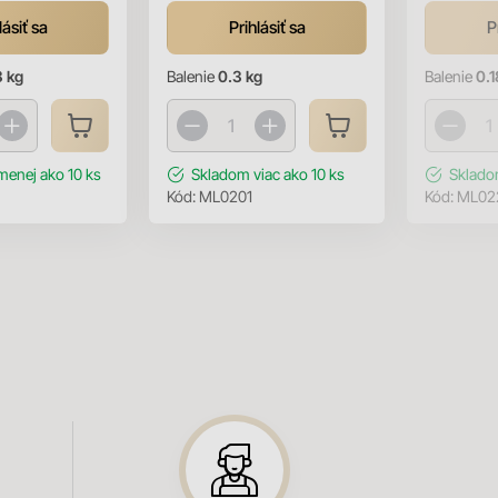
lásiť sa
Prihlásiť sa
P
 kg
Balenie
0.3 kg
Balenie
0.1
menej ako 10 ks
Skladom
viac ako 10 ks
Sklad
Kód:
ML0201
Kód:
ML02