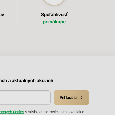
ov
Spoľahlivosť
pri nákupe
kách a aktuálnych akciách
Prihlásiť sa
obných údajov
v súvislosti so zasielaním noviniek e-