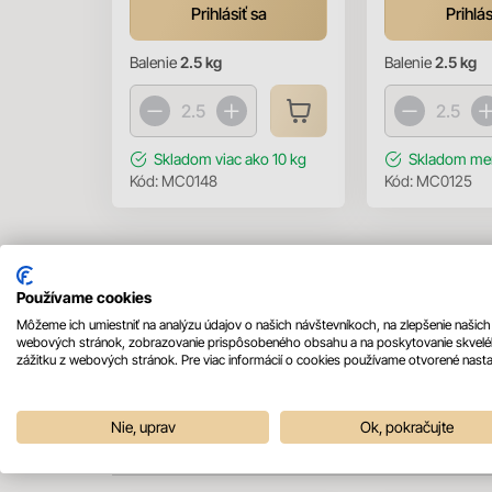
Prihlásiť sa
Prihlás
Balenie
2.5 kg
Balenie
2.5 kg
Skladom
viac ako 10 kg
Skladom
men
Kód:
MC0148
Kód:
MC0125
Používame cookies
Môžeme ich umiestniť na analýzu údajov o našich návštevníkoch, na zlepšenie našich
webových stránok, zobrazovanie prispôsobeného obsahu a na poskytovanie skvel
zážitku z webových stránok. Pre viac informácií o cookies používame otvorené nasta
Mohlo by sa vám páčiť
Nie, uprav
Ok, pokračujte