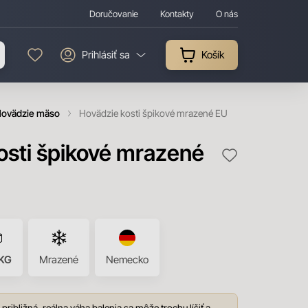
Doručovanie
Kontakty
O nás
Prihlásiť sa
Košík
ovädzie mäso
Hovädzie kosti špikové mrazené EU
osti špikové mrazené
KG
Mrazené
Nemecko
približná, reálna váha balenia sa môže trochu líšiť a