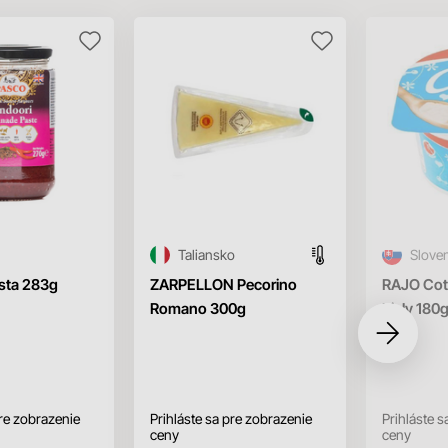
Taliansko
Slove
sta 283g
ZARPELLON Pecorino
RAJO Cot
Romano 300g
biely 180
pre zobrazenie
Prihláste sa pre zobrazenie
Prihláste s
ceny
ceny