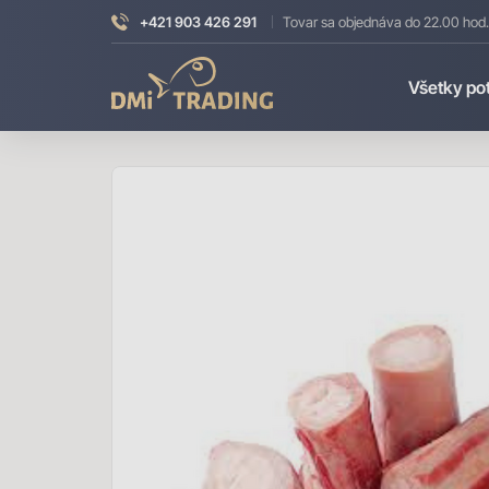
+421 903 426 291
Tovar sa objednáva do 22.00 hod.
DMI
Všetky po
Trading