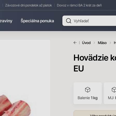
Závozové dni pondelok až piatok
Dovoz v rámci BA 2 krát za deň
traviny
Špeciálna ponuka
Úvod
Mäso
H
Hovädzie k
EU
Balenie
1 kg
MJ:
Váha produktu je 