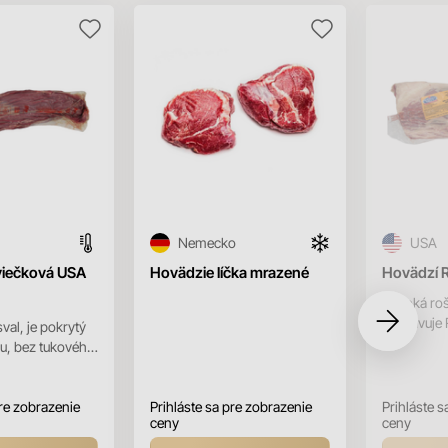
Nemecko
USA
viečková USA
Hovädzie líčka mrazené
Hovädzí R
Vysoká roš
pripravuje 
val, je pokrytý
charakteris
u, bez tukového
výrazným
ehna má hrubší
vrát...
m k hru...
pre zobrazenie
Prihláste sa pre zobrazenie
Prihláste s
ceny
ceny