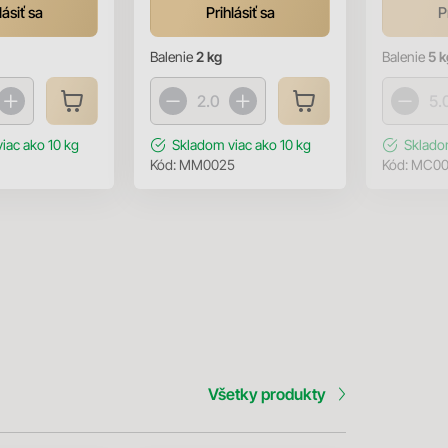
lásiť sa
Prihlásiť sa
P
Balenie
2 kg
Balenie
5 k
viac ako 10 kg
Skladom
viac ako 10 kg
Sklad
Kód:
MM0025
Kód:
MC00
Všetky produkty