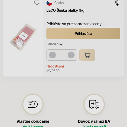
Česko
LECO Šunka plátky 1kg
Prihláste sa pre zobrazenie ceny
Prihlásiť sa
Balenie
1 kg
Nedostupné
MV0530
Vlastné doručenie
Dovoz v rámci BA
do 24 hodín
2 krát za deň