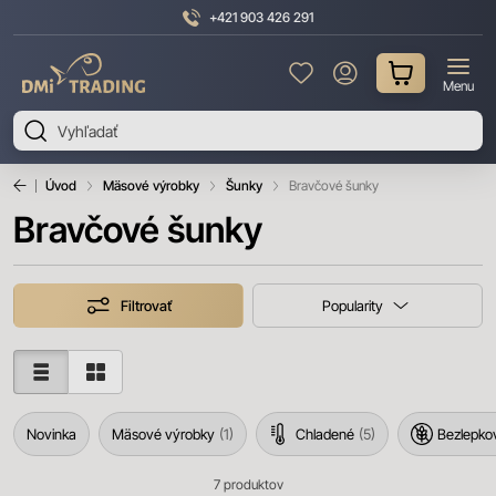
+421 903 426 291
DMI
Menu
Trading
Úvod
Mäsové výrobky
Šunky
Bravčové šunky
Bravčové šunky
Filtrovať
Popularity
Novinka
Mäsové výrobky
1
Chladené
5
Bezlepko
7
produktov