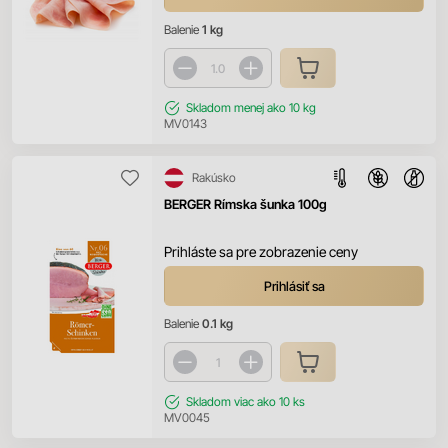
Balenie
1 kg
Skladom
menej ako 10 kg
MV0143
Rakúsko
BERGER Rímska šunka 100g
Prihláste sa pre zobrazenie ceny
Prihlásiť sa
Balenie
0.1 kg
Skladom
viac ako 10 ks
MV0045