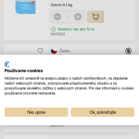
Balenie
0.1 kg
Skladom
viac ako 10 ks
MV0002
Česko
Šunka Libušín kr. cca 1kg
Používame cookies
Prihláste sa pre zobrazenie ceny
Môžeme ich umiestniť na analýzu údajov o našich návštevníkoch, na zlepšenie
našich webových stránok, zobrazovanie prispôsobeného obsahu a na
Prihlásiť sa
poskytovanie skvelého zážitku z webových stránok. Pre viac informácií o cookies
používame otvorené nastavenia.
Balenie
1 kg
Nie, uprav
Ok, pokračujte
Nedostupné
MV0707