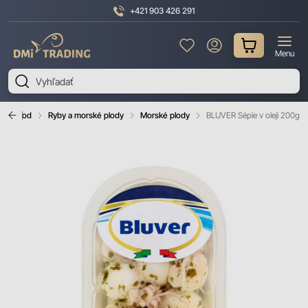
+421 903 426 291
DMI
Menu
Trading
Úvod
Ryby a morské plody
Morské plody
BLUVER Sépie v oleji 200g