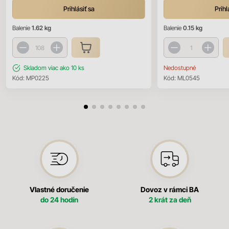
Prihlásiť sa
Prihl
Balenie
1.62 kg
Balenie
0.15 kg
Skladom
viac ako 10 ks
Nedostupné
Kód:
MP0225
Kód:
ML0545
Vlastné doručenie
Dovoz v rámci BA
do 24 hodín
2 krát za deň