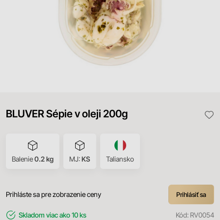
BLUVER Sépie v oleji 200g
Balenie
0.2 kg
MJ:
KS
Taliansko
Prihláste sa pre zobrazenie ceny
Prihlásiť sa
Skladom
viac ako 10 ks
Kód:
RV0054