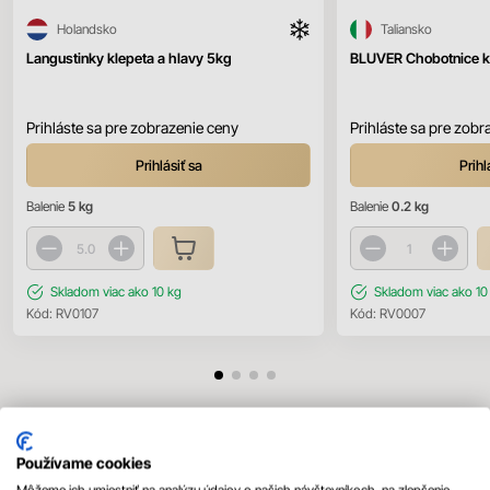
Holandsko
Taliansko
Langustinky klepeta a hlavy 5kg
BLUVER Chobotnice ko
Prihláste sa pre zobrazenie ceny
Prihláste sa pre zobr
Prihlásiť sa
Prihl
Balenie
5 kg
Balenie
0.2 kg
Skladom
viac ako 10 kg
Skladom
viac ako 10
Kód:
RV0107
Kód:
RV0007
Mohlo by sa vám páčiť
Používame cookies
Všetky produkty
Môžeme ich umiestniť na analýzu údajov o našich návštevníkoch, na zlepšenie