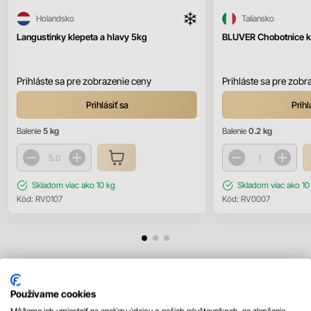
Holandsko
Taliansko
Langustinky klepeta a hlavy 5kg
BLUVER Chobotnice ko
Prihláste sa pre zobrazenie ceny
Prihláste sa pre zobr
Prihlásiť sa
Prihl
Balenie
5 kg
Balenie
0.2 kg
Skladom
viac ako 10 kg
Skladom
viac ako 10
Kód:
RV0107
Kód:
RV0007
Mohlo by sa vám páčiť
Používame cookies
Všetky produkty
Môžeme ich umiestniť na analýzu údajov o našich návštevníkoch, na zlepšenie