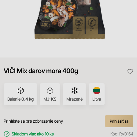
VIČI Mix darov mora 400g
Balenie
0.4 kg
MJ:
KS
Mrazené
Litva
Prihláste sa pre zobrazenie ceny
Prihlásiť sa
Skladom
viac ako 10 ks
Kód:
RV0164