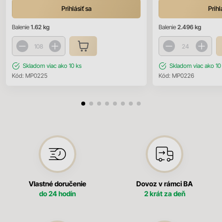
Prihlásiť sa
Prihl
Balenie
1.62 kg
Balenie
2.496 kg
Skladom
viac ako 10 ks
Skladom
viac ako 10
Kód:
MP0225
Kód:
MP0226
Vlastné doručenie
Dovoz v rámci BA
do 24 hodín
2 krát za deň