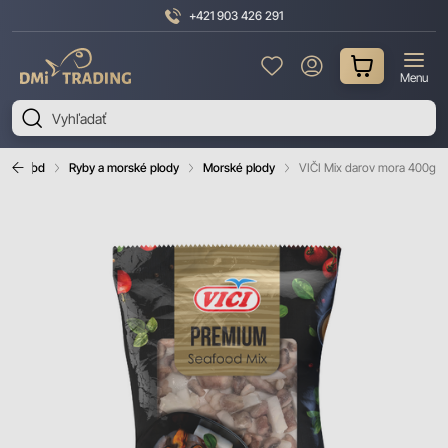
+421 903 426 291
DMI
Menu
Trading
Úvod
Ryby a morské plody
Morské plody
VIČI Mix darov mora 400g