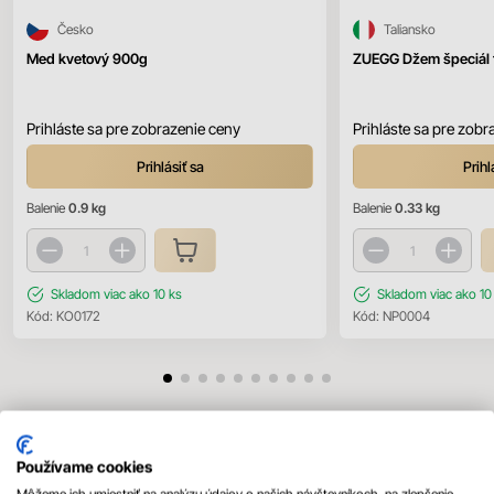
Česko
Taliansko
Med kvetový 900g
ZUEGG Džem špeciál 
Prihláste sa pre zobrazenie ceny
Prihláste sa pre zobr
Prihlásiť sa
Prihl
Balenie
0.9 kg
Balenie
0.33 kg
Skladom
viac ako 10 ks
Skladom
viac ako 10
Kód:
KO0172
Kód:
NP0004
Mohlo by sa vám páčiť
Používame cookies
Všetky produkty
Môžeme ich umiestniť na analýzu údajov o našich návštevníkoch, na zlepšenie