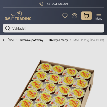
+421 903 426 291
DMI
Menu
Trading
Úvod
Trvanlivé potraviny
Džemy a medy
Med Hb 20g (1bal./96ks)