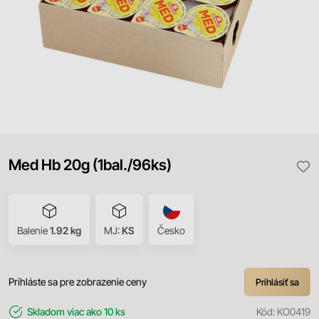
Med Hb 20g (1bal./96ks)
Balenie
1.92 kg
MJ:
KS
Česko
Prihláste sa pre zobrazenie ceny
Prihlásiť sa
Skladom
viac ako 10 ks
Kód:
KO0419