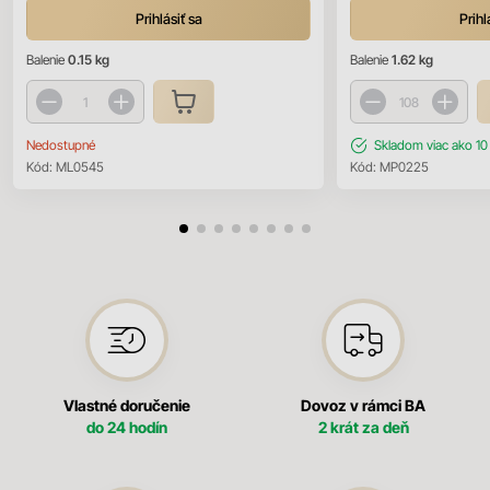
Prihlásiť sa
Prihl
Balenie
0.15 kg
Balenie
1.62 kg
Nedostupné
Skladom
viac ako 10
Kód:
ML0545
Kód:
MP0225
Vlastné doručenie
Dovoz v rámci BA
do 24 hodín
2 krát za deň