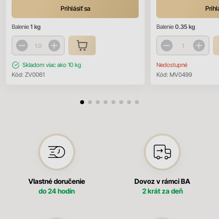
Prihlásiť sa
Prihl
Balenie
1 kg
Balenie
0.35 kg
Skladom
viac ako 10 kg
Nedostupné
Kód:
ZV0061
Kód:
MV0499
Vlastné doručenie
Dovoz v rámci BA
do 24 hodín
2 krát za deň