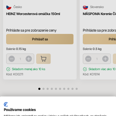
Česko
Slovensko
HEINZ Worcesterová omáčka 150ml
MÄSPOMA Korenie Čie
Prihláste sa pre zobrazenie ceny
Prihláste sa pre zobr
Prihlásiť sa
Prihl
Balenie
0.15 kg
Balenie
0.5 kg
Skladom
menej ako 10 ks
Skladom
viac ako 10
Kód:
KO0211
Kód:
KO1014
Mohlo by sa vám páčiť
Používame cookies
Všetky produkty
Môžeme ich umiestniť na analýzu údajov o našich návštevníkoch, na zlepšenie