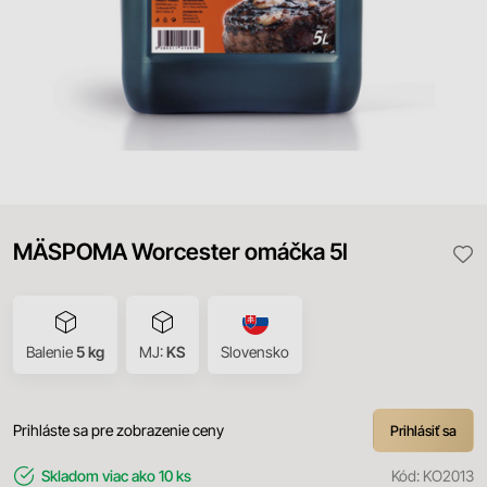
MÄSPOMA Worcester omáčka 5l
Balenie
5 kg
MJ:
KS
Slovensko
Prihláste sa pre zobrazenie ceny
Prihlásiť sa
Skladom
viac ako 10 ks
Kód:
KO2013