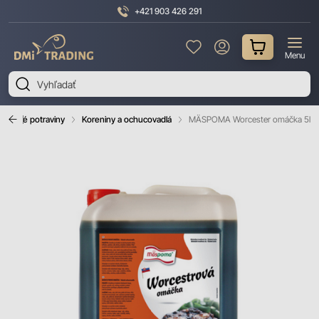
+421 903 426 291
DMI
Menu
Trading
rvanlivé potraviny
Koreniny a ochucovadlá
MÄSPOMA Worcester omáčka 5l