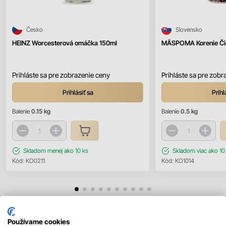
Česko
Slovensko
HEINZ Worcesterová omáčka 150ml
MÄSPOMA Korenie Čie
Prihláste sa pre zobrazenie ceny
Prihláste sa pre zobr
Prihlásiť sa
Prihl
Balenie
0.15 kg
Balenie
0.5 kg
Skladom
menej ako 10 ks
Skladom
viac ako 10
Kód:
KO0211
Kód:
KO1014
Používame cookies