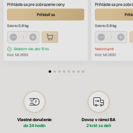
Prihláste sa pre zobrazenie ceny
Prihláste sa pre zobr
Prihlásiť sa
Prihl
Balenie
0.9 kg
Balenie
0.9 kg
Skladom
viac ako 10 ks
Nedostupné
Kód:
ML0689
Kód:
ML0690
Vlastné doručenie
Dovoz v rámci BA
do 24 hodín
2 krát za deň