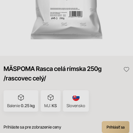
MÄSPOMA Rasca celá rímska 250g
/rascovec celý/
Balenie
0.25 kg
MJ:
KS
Slovensko
Prihláste sa pre zobrazenie ceny
Prihlásiť sa