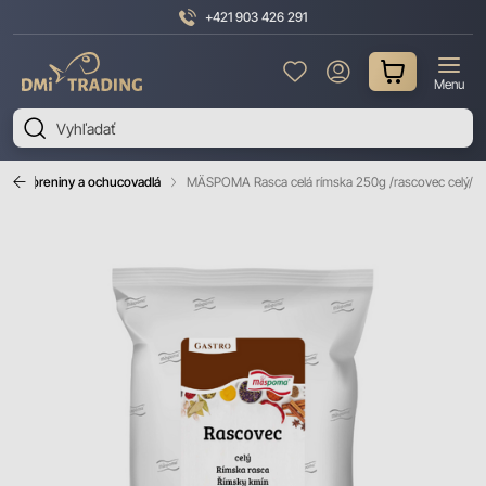
+421 903 426 291
DMI
Menu
Trading
Koreniny a ochucovadlá
MÄSPOMA Rasca celá rímska 250g /rascovec celý/