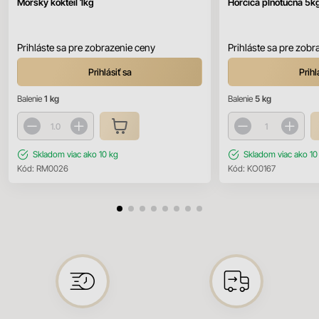
Morský kokteil 1kg
Horčica plnotučná 5k
Prihláste sa pre zobrazenie ceny
Prihláste sa pre zobr
Prihlásiť sa
Prihl
Balenie
1 kg
Balenie
5 kg
Skladom
viac ako 10 kg
Skladom
viac ako 10
Kód:
RM0026
Kód:
KO0167