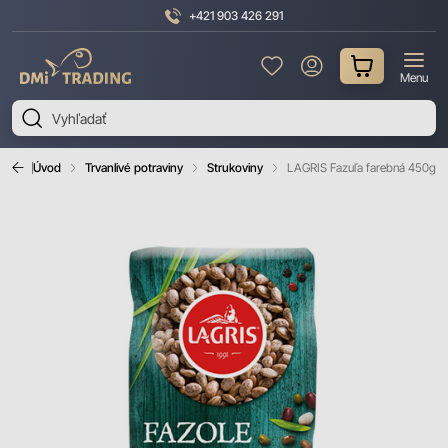
+421 903 426 291
DMI
Menu
Trading
Úvod
Trvanlivé potraviny
Strukoviny
LAGRIS Fazuľa farebná 450g