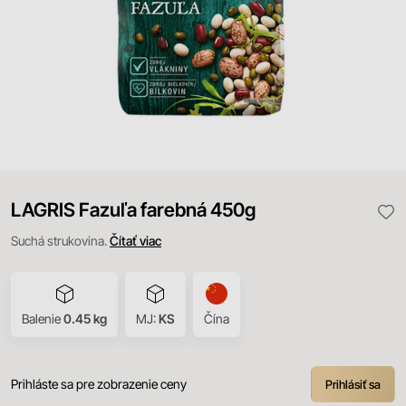
LAGRIS Fazuľa farebná 450g
Suchá strukovina.
Čítať viac
Balenie
0.45 kg
MJ:
KS
Čína
Prihláste sa pre zobrazenie ceny
Prihlásiť sa