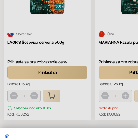
Slovensko
Čína
LAGRIS Šošovica červená 500g
MARIANNA Fazuľa pu
Prihláste sa pre zobrazenie ceny
Prihláste sa pre zobr
Prihlásiť sa
Prihl
Balenie
0.5 kg
Balenie
0.25 kg
Skladom
viac ako 10 ks
Nedostupné
Kód:
KO0252
Kód:
KO0692