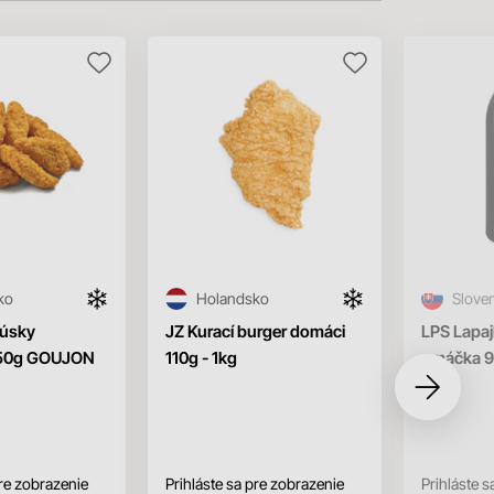
ko
Holandsko
Slove
kúsky
JZ Kurací burger domáci
LPS Lapaj
 50g GOUJON
110g - 1kg
omáčka 
pre zobrazenie
Prihláste sa pre zobrazenie
Prihláste s