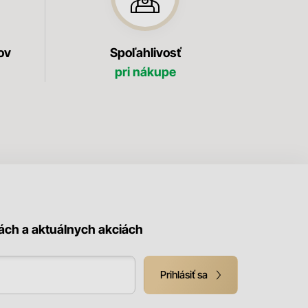
ov
Spoľahlivosť
pri nákupe
kách a aktuálnych akciách
Prihlásiť sa