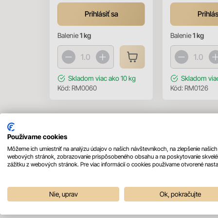
Prihlásiť sa
Prihlás
Balenie
1 kg
Balenie
1 kg
Skladom
viac ako 10 kg
Skladom
via
Kód:
RM0060
Kód:
RM0126
Používame cookies
Môžeme ich umiestniť na analýzu údajov o našich návštevníkoch, na zlepšenie našich
webových stránok, zobrazovanie prispôsobeného obsahu a na poskytovanie skvel
zážitku z webových stránok. Pre viac informácií o cookies používame otvorené nasta
Mohlo by sa vám páčiť
Nie, uprav
Ok, pokračujte