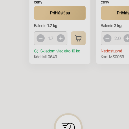
ceny
ceny
Prihlásiť sa
Prihlás
Balenie
1.7 kg
Balenie
2 kg
Skladom
viac ako 10 kg
Nedostupné
Kód:
ML0643
Kód:
MS0059