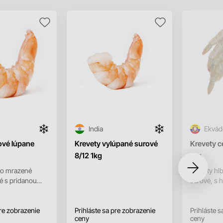
India
Ekvád
ové lúpane
Krevety vylúpané surové
Krevety c
8/12 1kg
1kg
ko mrazené
Krevety h
é s pridanou
surové, s 
stvou ľadu.
s pridano
1kg, čistá váha
vrstvou ľad
pre zobrazenie
Prihláste sa pre zobrazenie
1kg,...
Prihláste s
ceny
ceny