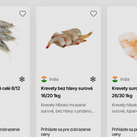
India
India
 celé 8/12
Krevety bez hlavy surové
Krevety sur
16/20 1kg
26/30 1kg
Krevety hlboko mrazené
Krevety hlbo
surové, bez hlavy s pridanou
surové, lúpan
ochrannou vrstvou ľadu.
ochrannou vr
(váha balenia 1kg, čistá v...
(váha balenia 
 zobrazenie
Prihláste sa pre zobrazenie
80...
Prihláste sa 
ceny
ceny