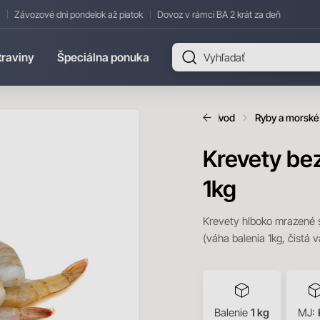
Závozové dni pondelok až piatok
Dovoz v rámci BA 2 krát za deň
traviny
Špeciálna ponuka
Úvod
Ryby a morské
Krevety bez
1kg
Krevety hlboko mrazené s
(váha balenia 1kg, čistá 
Balenie
1 kg
MJ: