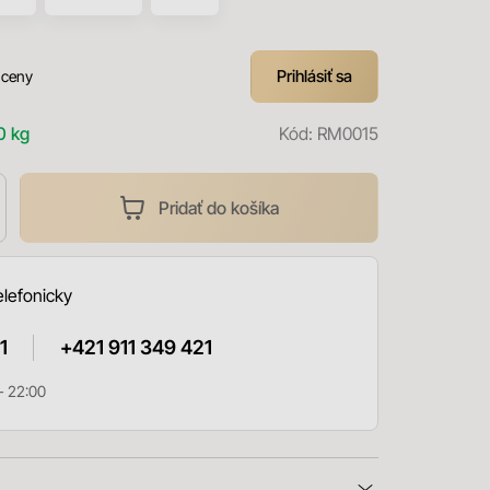
Prihlásiť sa
 ceny
0 kg
Kód:
RM0015
Pridať do košíka
elefonicky
1
+421 911 349 421
- 22:00