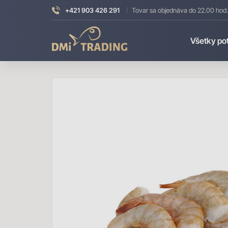
+421 903 426 291
Tovar sa objednáva do 22.00 hod.
DMI
Všetky po
Trading