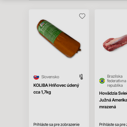
Brazílska
Slovensko
federatívna
KOLIBA Hriňovec údený
republika
cca 1,7kg
Hovädzia Svi
Južná Amerik
mrazená
Prihláste sa pre zobrazenie
Prihláste sa pre