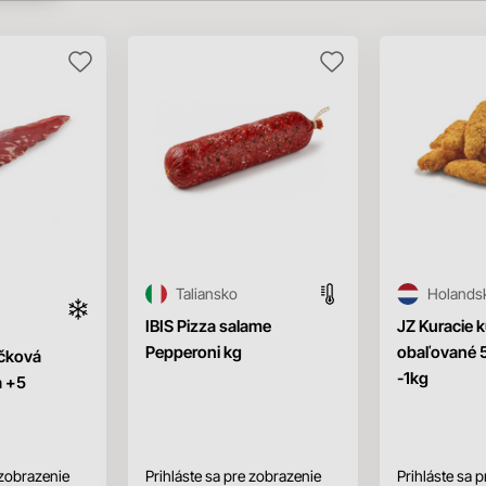
Taliansko
Holands
IBIS Pizza salame
JZ Kuracie 
Pepperoni kg
obaľované
ečková
-1kg
a +5
 zobrazenie
Prihláste sa pre zobrazenie
Prihláste sa 