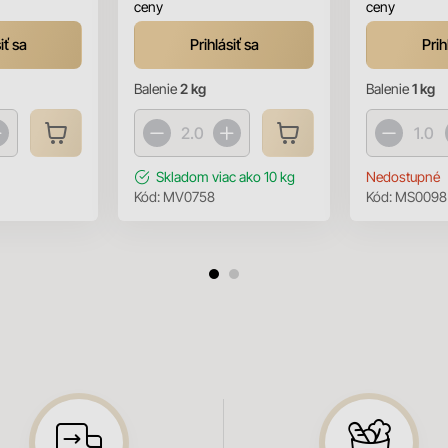
ceny
ceny
iť sa
Prihlásiť sa
Prih
Balenie
2 kg
Balenie
1 kg
Skladom
viac ako 10 kg
Nedostupné
Kód:
MV0758
Kód:
MS0098