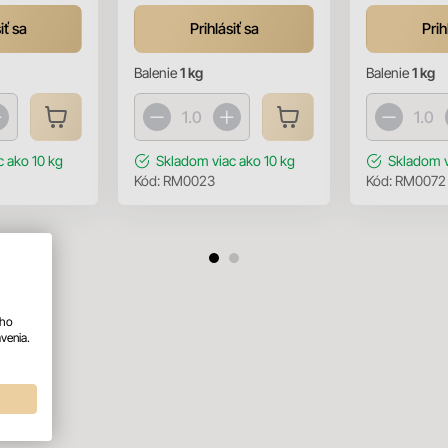
iť sa
Prihlásiť sa
Prih
Balenie
1 kg
Balenie
1 kg
c ako 10 kg
Skladom
viac ako 10 kg
Skladom
Kód:
RM0023
Kód:
RM0072
ého
venia.