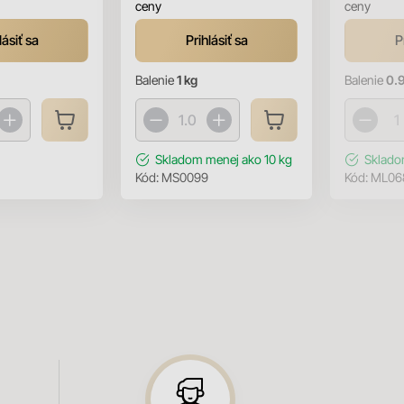
ceny
ceny
lásiť sa
Prihlásiť sa
P
Balenie
1 kg
Balenie
0.9
Skladom
menej ako 10 kg
Sklad
Kód:
MS0099
Kód:
ML06