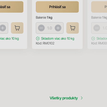
lásiť sa
Prihlásiť sa
P
Balenie
1 kg
Balenie
1 k
viac ako 10 kg
Skladom
viac ako 10 kg
Sklad
Kód:
RM0102
Kód:
RM00
Všetky produkty