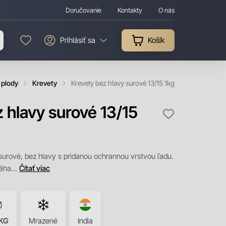
Doručovanie
Kontakty
O nás
Prihlásiť sa
Košík
 plody
Krevety
Krevety bez hlavy surové 13/15 1kg
 hlavy surové 13/15
urové, bez hlavy s pridanou ochrannou vrstvou ľadu.
váha...
Čítať viac
KG
Mrazené
India