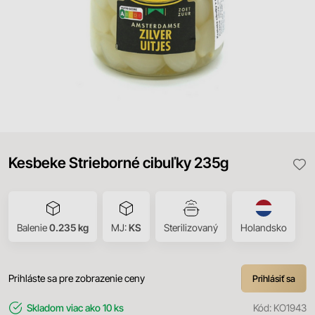
Kesbeke Strieborné cibuľky 235g
Balenie
0.235 kg
MJ:
KS
Sterilizovaný
Holandsko
Prihláste sa pre zobrazenie ceny
Prihlásiť sa
Skladom
viac ako 10 ks
Kód:
KO1943