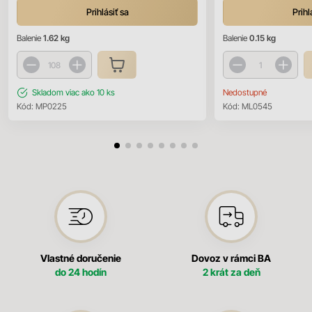
Prihlásiť sa
Prihl
Balenie
1.62 kg
Balenie
0.15 kg
Skladom
viac ako 10 ks
Nedostupné
Kód:
MP0225
Kód:
ML0545
Vlastné doručenie
Dovoz v rámci BA
do 24 hodín
2 krát za deň