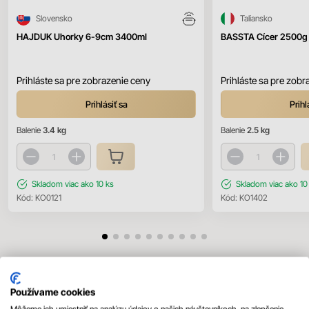
Slovensko
Taliansko
HAJDUK Uhorky 6-9cm 3400ml
BASSTA Cícer 2500g
Prihláste sa pre zobrazenie ceny
Prihláste sa pre zobr
Prihlásiť sa
Prihl
Balenie
3.4 kg
Balenie
2.5 kg
Skladom
viac ako 10 ks
Skladom
viac ako 10
Kód:
KO0121
Kód:
KO1402
Mohlo by sa vám páčiť
Používame cookies
Všetky produkty
Môžeme ich umiestniť na analýzu údajov o našich návštevníkoch, na zlepšenie