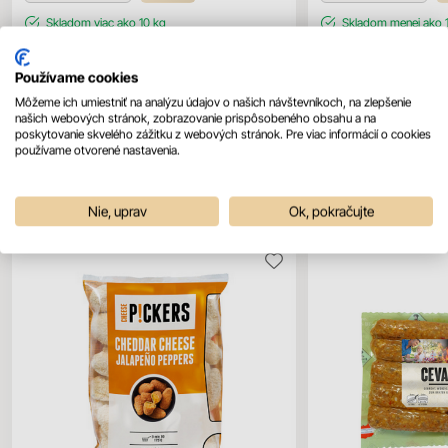
Skladom
viac ako 10 kg
Skladom
menej ako 
Kód:
MC0148
Kód:
MC0125
Používame cookies
Môžeme ich umiestniť na analýzu údajov o našich návštevníkoch, na zlepšenie
našich webových stránok, zobrazovanie prispôsobeného obsahu a na
poskytovanie skvelého zážitku z webových stránok. Pre viac informácií o cookies
používame otvorené nastavenia.
Mohlo by sa vám páčiť
Všetky produkty
Nie, uprav
Ok, pokračujte