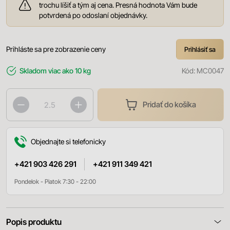
trochu líšiť a tým aj cena. Presná hodnota Vám bude
potvrdená po odoslaní objednávky.
Prihláste sa pre zobrazenie ceny
Prihlásiť sa
Skladom
viac ako 10 kg
Kód:
MC0047
Pridať do košíka
Objednajte si telefonicky
+421 903 426 291
+421 911 349 421
Pondelok - Piatok 7:30 - 22:00
Popis produktu