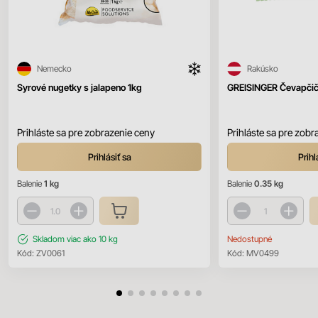
Nemecko
Rakúsko
Syrové nugetky s jalapeno 1kg
GREISINGER Čevapčič
Prihláste sa pre zobrazenie ceny
Prihláste sa pre zobr
Prihlásiť sa
Prihl
Balenie
1 kg
Balenie
0.35 kg
Skladom
viac ako 10 kg
Nedostupné
Kód:
ZV0061
Kód:
MV0499