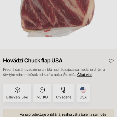
Hovädzí Chuck flap USA
Predná časť hovädzieho chrbta nachádzajúca sa medzi druhým a
štvrtým rebrom kúsok od karé a boku. Štruktú...
Čítať viac
Balenie
2.5 kg
MJ:
KG
Chladené
USA
Váha produktu je približná, reálna váha balenia sa môže