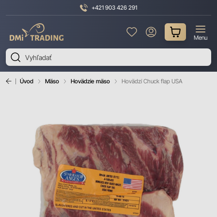
+421 903 426 291
DMI
Menu
Trading
Úvod
Mäso
Hovädzie mäso
Hovädzí Chuck flap USA