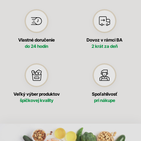
Vlastné doručenie
Dovoz v rámci BA
do 24 hodín
2 krát za deň
Veľký výber produktov
Spoľahlivosť
špičkovej kvality
pri nákupe