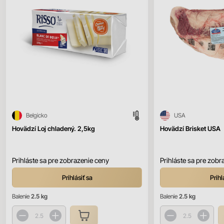
Belgicko
USA
Hovädzí Loj chladený. 2,5kg
Hovädzí Brisket USA
Prihláste sa pre zobrazenie ceny
Prihláste sa pre zobr
Prihlásiť sa
Prihl
Balenie
2.5 kg
Balenie
2.5 kg