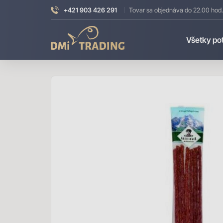
+421 903 426 291
Tovar sa objednáva do 22.00 hod.
DMI
Všetky po
Trading