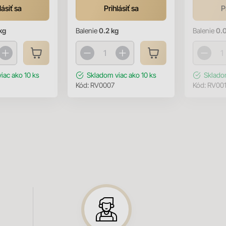
lásiť sa
Prihlásiť sa
P
kg
Balenie
0.2 kg
Balenie
0.
viac ako 10 ks
Skladom
viac ako 10 ks
Sklad
Kód:
RV0007
Kód:
RV00