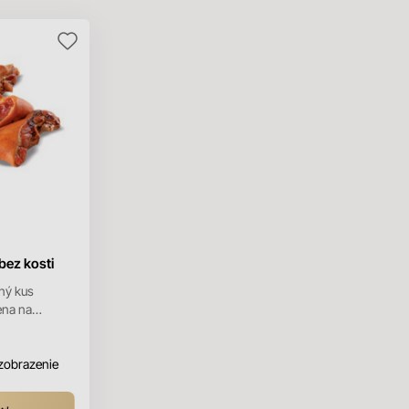
bez kosti
ný kus
ena na
dej farby.
o čerstvej
 zobrazenie