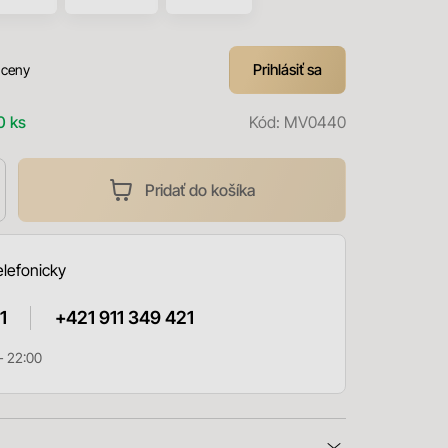
Prihlásiť sa
 ceny
0 ks
Kód:
MV0440
Pridať do košíka
elefonicky
1
+421 911 349 421
- 22:00