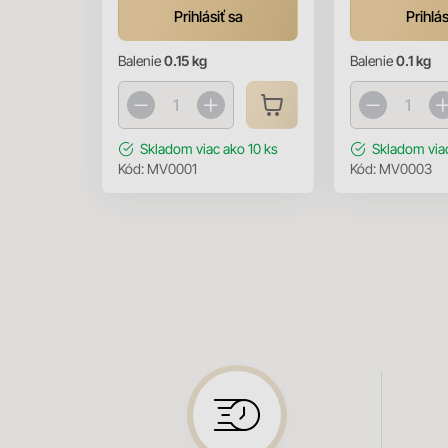
Prihlásiť sa
Prihlás
Balenie
0.15 kg
Balenie
0.1 kg
Skladom
viac ako 10 ks
Skladom
via
Kód:
MV0001
Kód:
MV0003