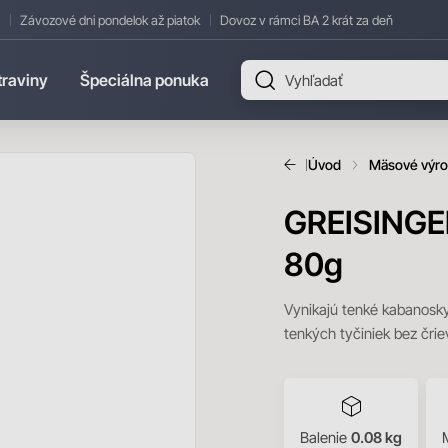
Závozové dni pondelok až piatok
Dovoz v rámci BA 2 krát za deň
traviny
Špeciálna ponuka
Úvod
Mäsové výr
GREISINGER
80g
Vynikajú tenké kabanosky
tenkých tyčiniek bez črie
Balenie
0.08 kg