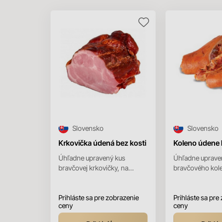
Slovensko
Slovensko
Krkovička údená bez kosti
Koleno údene 
Úhľadne upravený kus
Úhľadne uprave
bravčovej krkovičky, na
bravčového kol
povrchu zlatohnedej farby. Na
povrchu zlatohne
priereze je chudá svalovina
Chuť a vôňa sú p
ru...
Prihláste sa pre zobrazenie
údenine.
Prihláste sa pre
ceny
ceny