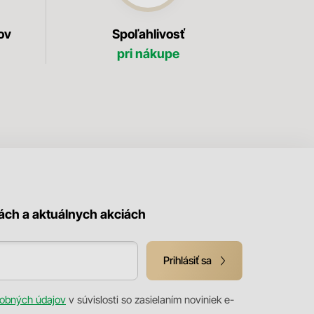
ov
Spoľahlivosť
pri nákupe
kách a aktuálnych akciách
Prihlásiť sa
obných údajov
v súvislosti so zasielaním noviniek e-