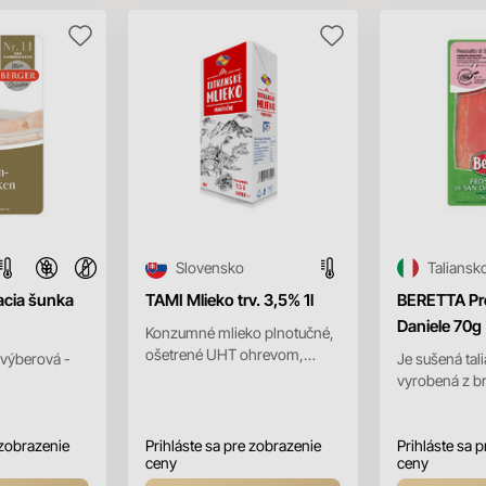
Slovensko
Taliansk
cia šunka
TAMI Mlieko trv. 3,5% 1l
BERETTA Pr
Daniele 70g
Konzumné mlieko plnotučné,
ošetrené UHT ohrevom,
výberová -
Je sušená tal
homogenizované.
vyrobená z b
mäsa. San Dan
pôvodom z ob
 zobrazenie
Prihláste sa pre zobrazenie
Daniele...
Prihláste sa 
ceny
ceny