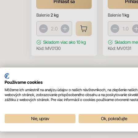
Prihlásiť sa
Prihlás
Balenie
2 kg
Balenie
1 kg
Skladom
viac ako 10 kg
Skladom
men
Kód:
MV0130
Kód:
MV0131
Používame cookies
Môžeme ich umiestniť na analýzu údajov o našich návštevníkoch, na zlepšenie našich
webových stránok, zobrazovanie prispôsobeného obsahu a na poskytovanie skvel
zážitku z webových stránok. Pre viac informácií o cookies používame otvorené nasta
Mohlo by sa vám páčiť
Nie, uprav
Ok, pokračujte