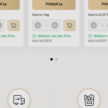
iť sa
Prihlásiť sa
Prih
Balenie
1 kg
Balenie
0.07 
c ako 10 ks
Skladom
viac ako 10 ks
Skladom
Kód:
ML0004
Kód:
MV0011