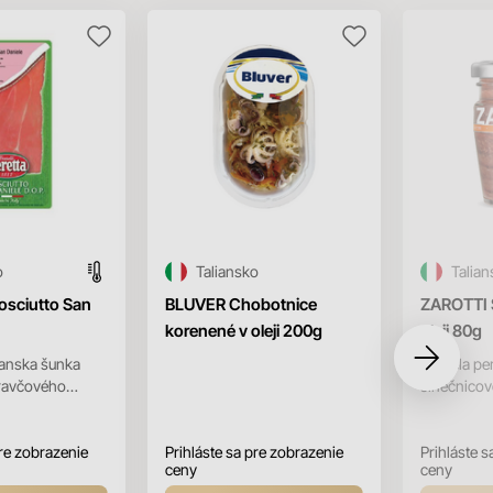
o
Taliansko
Talian
osciutto San
BLUVER Chobotnice
ZAROTTI S
korenené v oleji 200g
oleji 80g
ianska šunka
Sardela pe
ravčového
slnečnicov
iele je šunka
pochúťka 
lasti San
využitím.
pre zobrazenie
Prihláste sa pre zobrazenie
Prihláste s
ceny
ceny