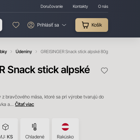
Doručovanie
Kontakty
O nás
Prihlásiť sa
Košík
obky
Údeniny
GREISINGER Snack stick alpské 80g
 Snack stick alpské
 z bravčového mäsa, ktoré sa pri výrobe tvarujú do
vka a...
Čítať viac
MJ:
KS
Chladené
Rakúsko