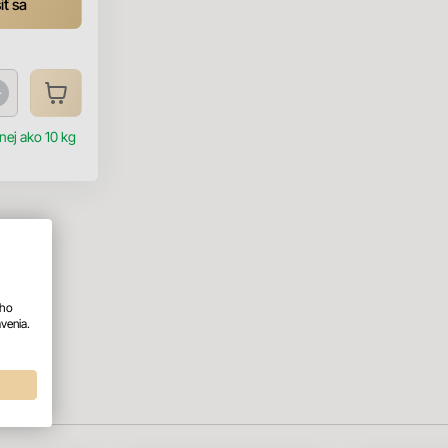
iť sa
ej ako 10 kg
ého
venia.