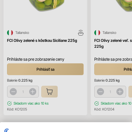
Taliansko
Taliansko
FCI Olivy zelené s kôstkou Siciliane 225g
FCI Olivy zelené veľ. 
225g
Prihláste sa pre zobrazenie ceny
Prihláste sa pre zobr
Prihlásiť sa
Prihl
Balenie
0.225 kg
Balenie
0.225 kg
Skladom
viac ako 10 ks
Skladom
viac ako 10
Kód:
KO1205
Kód:
KO1204