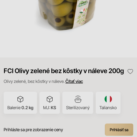
FCI Olivy zelené bez kôstky v náleve 200g
Olivy zelené, bez kôstky v náleve.
Čítať viac
Balenie
0.2 kg
MJ:
KS
Sterilizovaný
Taliansko
Prihláste sa pre zobrazenie ceny
Prihlásiť sa