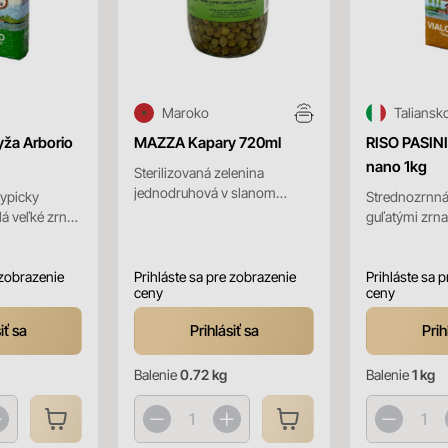
Maroko
Taliansk
yža Arborio
MAZZA Kapary 720ml
RISO PASINI
nano 1kg
Sterilizovaná zelenina
jednodruhová v slanom
typicky
Strednozrnná
náleve.
Má veľké zrná
guľatými zrna
o zrna
absorbuje chu
í "al dente"...
zostáva "al den
 zobrazenie
Prihláste sa pre zobrazenie
Prihláste sa 
ceny
ceny
iť sa
Prihlásiť sa
Prih
Balenie
0.72 kg
Balenie
1 kg