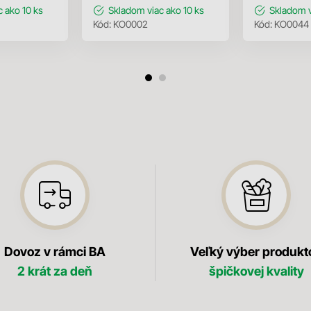
c ako 10 ks
Skladom
viac ako 10 ks
Skladom
Kód:
KO0002
Kód:
KO0044
Dovoz v rámci BA
Veľký výber produkt
2 krát za deň
špičkovej kvality