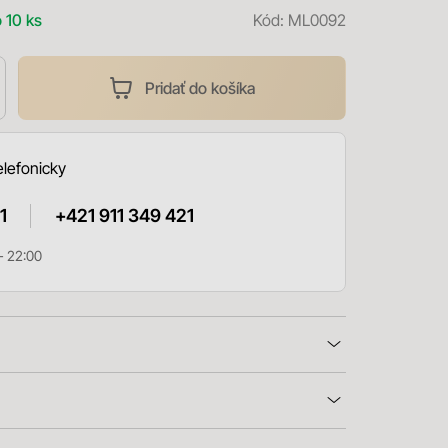
 10 ks
Kód:
ML0092
Pridať do košíka
elefonicky
1
+421 911 349 421
- 22:00