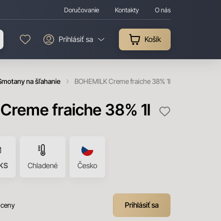
Doručovanie
Kontakty
O nás
Prihlásiť sa
Košík
Smotany na šľahanie
BOHEMILK Creme fraiche 38% 1l
reme fraiche 38% 1l
KS
Chladené
Česko
Prihlásiť sa
 ceny