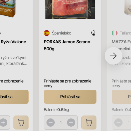
o
Španielsko
Talian
 Ryža Vialone
PORXAS Jamon Serano
MAZZA Fa
500g
Cannelini
 ryža s veľkými
Biela fazuľ
mi, ktorá ľahko
Sterilizova
te a pritom
te". Per...
pre zobrazenie
Prihláste sa pre zobrazenie
Prihláste s
ceny
ceny
lásiť sa
Prihlásiť sa
P
Balenie
0.5 kg
Balenie
0.