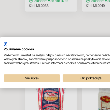
Skladom
viac ako 10 ks
Skladom
via
Kód:
ML0033
Kód:
ML0019
Používame cookies
Môžeme ich umiestniť na analýzu údajov o našich návštevníkoch, na zlepšenie našich
Mohlo by sa vám páčiť
webových stránok, zobrazovanie prispôsobeného obsahu a na poskytovanie skvel
zážitku z webových stránok. Pre viac informácií o cookies používame otvorené nasta
Nie, uprav
Ok, pokračujte