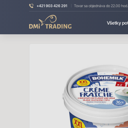
+421 903 426 291
Tovar sa objednáva do 22.00 hod.
DMI
Všetky po
Trading