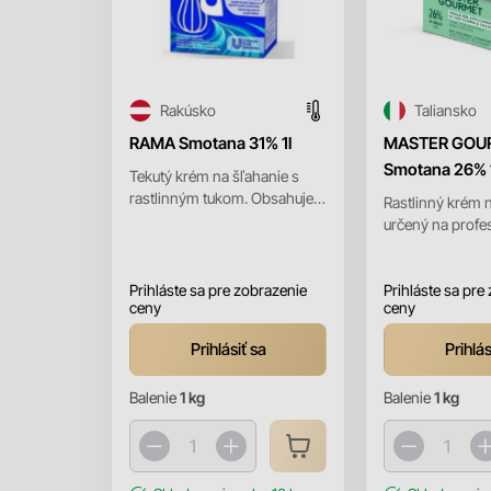
Rakúsko
Taliansko
RAMA Smotana 31% 1l
MASTER GOU
Smotana 26% 
Tekutý krém na šľahanie s
rastlinným tukom. Obsahuje
Rastlinný krém n
31% tuku. Ideálny pre všetky
určený na profe
druhy cukrárenských v...
použitie a má dl
je ošetrený metó
Prihláste sa pre zobrazenie
Prihláste sa pre
ceny
ceny
Prihlásiť sa
Prihlás
Balenie
1 kg
Balenie
1 kg