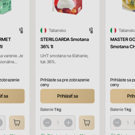
Taliansko
Taliansk
RMET
STERILGARDA Smotana
MASTER G
1l
36% 1l
Smotana CH
a varenie. Je
UHT smotana na šľahanie,
sionálne
tuk 36%.
hú životnosť,
dou U...
 zobrazenie
Prihláste sa pre zobrazenie
Prihláste sa 
ceny
ceny
iť sa
Prihlásiť sa
Prih
Balenie
1 kg
Balenie
1 kg