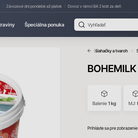
Závozové dni pondelok až piatok
Dovoz v rámci BA 2 krát za deň
traviny
Špeciálna ponuka
Úvod
Mliečne výrobky
Smotany, šlahačky a tvaroh
BOHEMILK C
Balenie
1 kg
MJ:
Prihláste sa pre zobrazenie