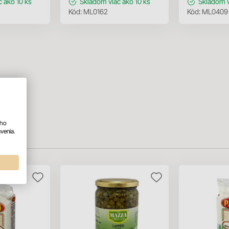
c ako 10 ks
Skladom
viac ako 10 ks
Skladom
Kód:
ML0162
Kód:
ML0409
ého
venia.