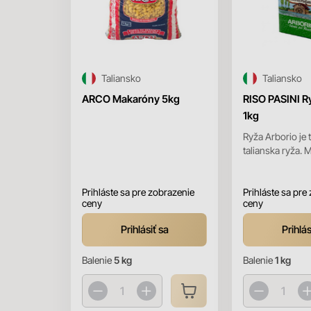
Taliansko
Taliansko
ARCO Makaróny 5kg
RISO PASINI R
1kg
Ryža Arborio je 
talianska ryža. 
- jadro ryžovéh
zostane pri varen
Prihláste sa pre zobrazenie
Prihláste sa pre
ceny
ceny
Prihlásiť sa
Prihlás
Balenie
5 kg
Balenie
1 kg