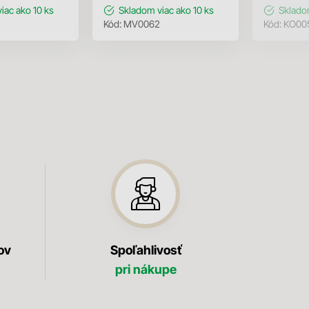
viac ako 10 ks
Skladom
viac ako 10 ks
Sklad
Kód:
MV0062
Kód:
KO00
ov
Spoľahlivosť
pri nákupe