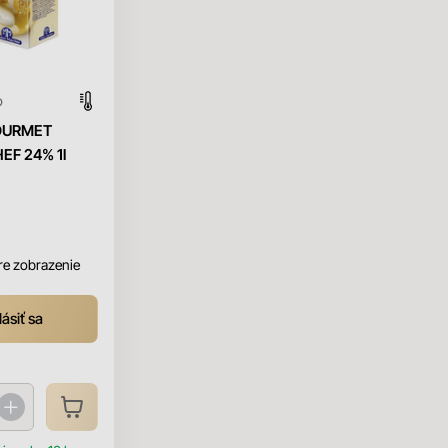
o
OURMET
EF 24% 1l
pre zobrazenie
lásiť sa