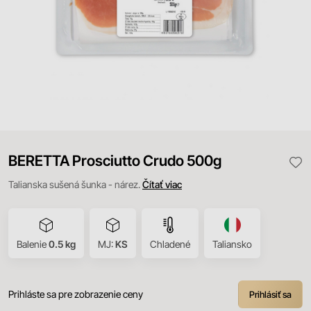
BERETTA Prosciutto Crudo 500g
Talianska sušená šunka - nárez.
Čítať viac
Balenie
0.5 kg
MJ:
KS
Chladené
Taliansko
Prihláste sa pre zobrazenie ceny
Prihlásiť sa