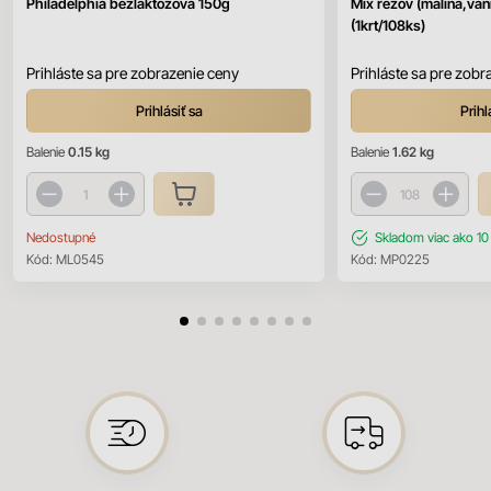
Philadelphia bezlaktózová 150g
Mix rezov (malina,vani
(1krt/108ks)
Prihláste sa pre zobrazenie ceny
Prihláste sa pre zobr
Prihlásiť sa
Prihl
Balenie
0.15 kg
Balenie
1.62 kg
Nedostupné
Skladom
viac ako 10
Kód:
ML0545
Kód:
MP0225