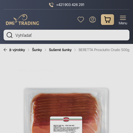
+421 903 426 291
DMI
Menu
Trading
Mäsové výrobky
Šunky
Sušené šunky
BERETTA Prosciutto Crudo 500g