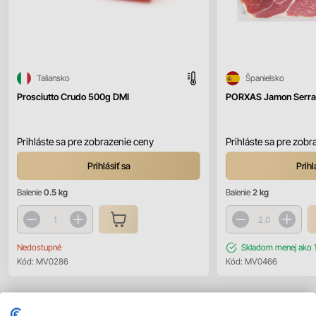
Taliansko
Španielsko
Prosciutto Crudo 500g DMI
PORXAS Jamon Serran
Prihláste sa pre zobrazenie ceny
Prihláste sa pre zobr
Prihlásiť sa
Prihl
Balenie
0.5 kg
Balenie
2 kg
Nedostupné
Skladom
menej ako 
Kód:
MV0286
Kód:
MV0466