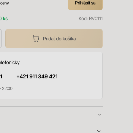
Prihlásiť sa
 ceny
0 ks
Kód:
RV0111
Pridať do košíka
elefonicky
1
+421 911 349 421
- 22:00