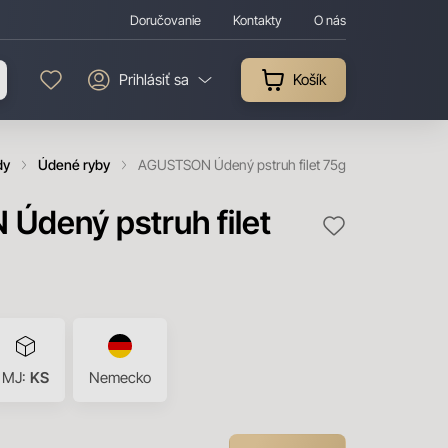
Doručovanie
Kontakty
O nás
Prihlásiť sa
Košík
dy
Údené ryby
AGUSTSON Údený pstruh filet 75g
dený pstruh filet
MJ:
KS
Nemecko