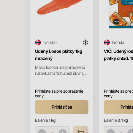
Nórsko
Nórsko
Údeny Losos plátky 1kg
VIČI Údený lo
mrazený
plátky chlad. 
Mäso lososa má prirodzenú
ružovkastú farbu bez škvŕn, je
pružné, vláčne a neprerušené.
Vonia delikátne po...
Prihláste sa pre zobrazenie
Prihláste sa pre
ceny
ceny
Prihlásiť sa
Prihlás
Balenie
1 kg
Balenie
0.1 kg