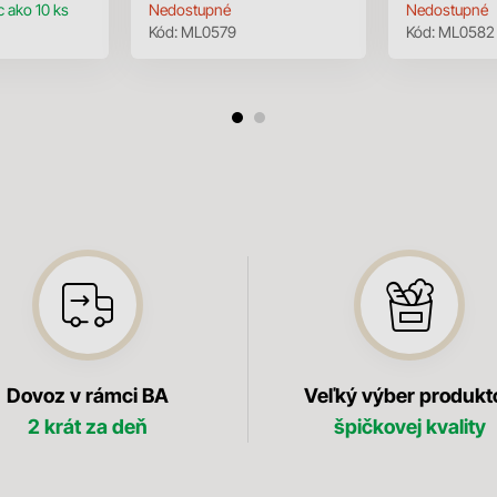
c ako 10 ks
Nedostupné
Nedostupné
Kód:
ML0579
Kód:
ML0582
Dovoz v rámci BA
Veľký výber produkt
2 krát za deň
špičkovej kvality