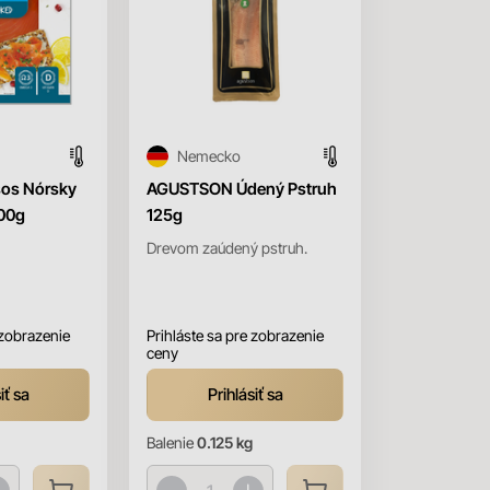
Nemecko
sos Nórsky
AGUSTSON Údený Pstruh
100g
125g
Drevom zaúdený pstruh.
 zobrazenie
Prihláste sa pre zobrazenie
ceny
iť sa
Prihlásiť sa
Balenie
0.125 kg