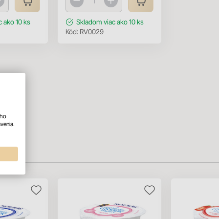
c ako 10 ks
Skladom
viac ako 10 ks
Kód:
RV0029
ého
venia.