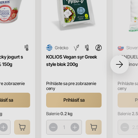
Grécko
Slove
ky jogurt s
KOLIOS Vegan syr Greek
BONDUELL
% 150g
style blok 200g
zelenino
pre zobrazenie
Prihláste sa pre zobrazenie
Prihláste s
ceny
ceny
lásiť sa
Prihlásiť sa
P
kg
Balenie
0.2 kg
Balenie
2.5