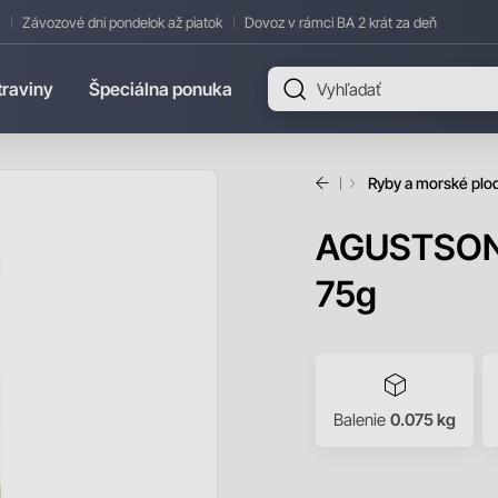
Závozové dni pondelok až piatok
Dovoz v rámci BA 2 krát za deň
traviny
Špeciálna ponuka
Úvod
Ryby a morské plo
AGUSTSON Ú
75g
Balenie
0.075 kg