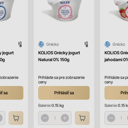
Grécko
Grécko
 jogurt
KOLIOS Grécky jogurt
KOLIOS Gréc
50g
Natural 0% 150g
jahodami 0
 zobrazenie
Prihláste sa pre zobrazenie
Prihláste sa 
ceny
ceny
iť sa
Prihlásiť sa
Prih
Balenie
0.15 kg
Balenie
0.15 