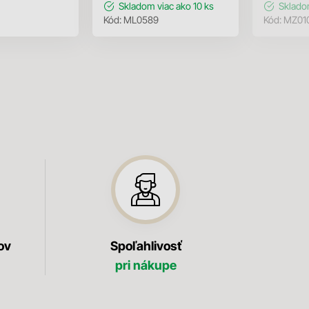
Skladom
viac ako 10 ks
Sklad
Kód:
ML0589
Kód:
MZ01
ov
Spoľahlivosť
pri nákupe