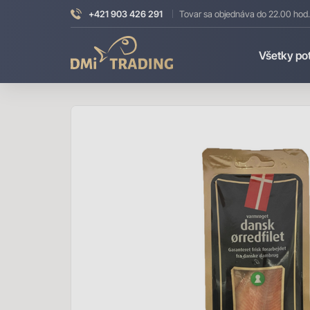
+421 903 426 291
Tovar sa objednáva do 22.00 hod.
DMI
Všetky po
Trading