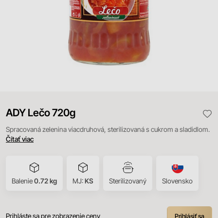
ADY Lečo 720g
Spracovaná zelenina viacdruhová, sterilizovaná s cukrom a sladidlom.
Čítať viac
Balenie
0.72 kg
MJ:
KS
Sterilizovaný
Slovensko
Prihláste sa pre zobrazenie ceny
Prihlásiť sa