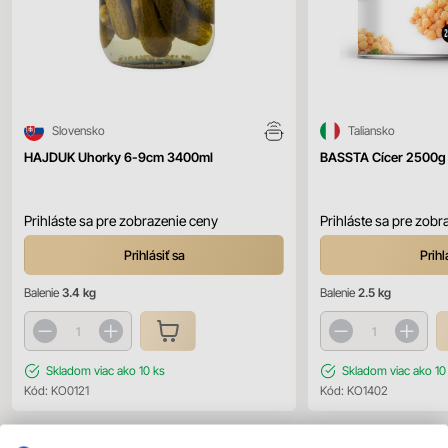
Slovensko
Taliansko
HAJDUK Uhorky 6-9cm 3400ml
BASSTA Cícer 2500g
Prihláste sa pre zobrazenie ceny
Prihláste sa pre zobr
Prihlásiť sa
Prihl
Balenie
3.4 kg
Balenie
2.5 kg
Skladom
viac ako 10 ks
Skladom
viac ako 10
Kód:
KO0121
Kód:
KO1402