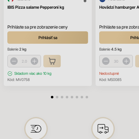
IBIS Pizza salame Pepperoni kg
Hovädzí hamburger 
Prihláste sa pre zobrazenie ceny
Prihláste sa pre zobr
Prihlásiť sa
Prihl
Balenie
2 kg
Balenie
4.5 kg
Skladom
viac ako 10 kg
Nedostupné
Kód:
MV0758
Kód:
MS0085