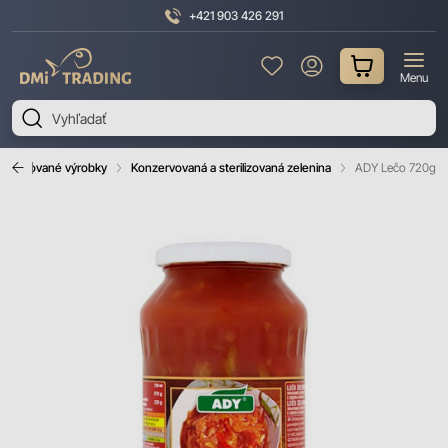
+421 903 426 291
DMI
Menu
Trading
terilizované výrobky
Konzervovaná a sterilizovaná zelenina
ADY Lečo 720g